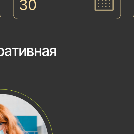
30
ративная