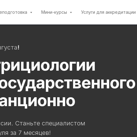
реподготовка
Мини-курсы
Услуги для аккредитации
вгуста
!
трициологии
осударственного
танционно
сии. Станьте специалистом
ля за 7 месяцев!