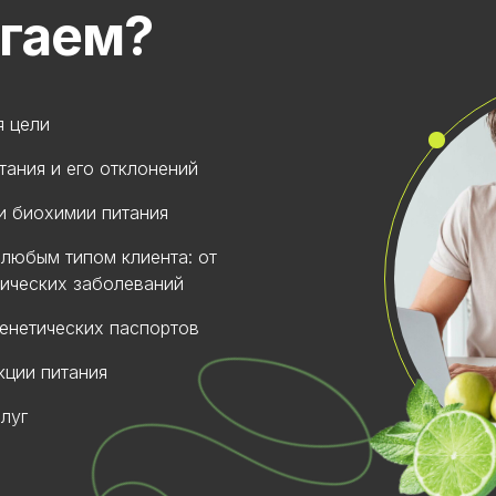
агаем?
я цели
тания и его отклонений
и биохимии питания
 любым типом клиента: от
ических заболеваний
генетических паспортов
кции питания
луг