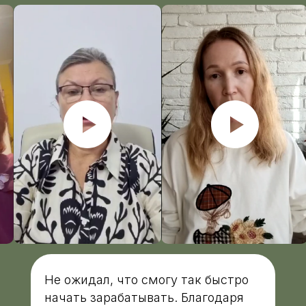
ИНН/КПП 9702021368/770201001
ОГРН 1207700292690
Проверить лицензию
Юридический адрес: 107031, г.Москва, вн.тер.г.
Муниципальный Округ Мещанский, ул Кузнецкий
Мост, д. 19, стр.2
Политика конфиденциальности
Оферта
kursmedik@yandex.ru
© {year} ООО «МЦ МФО» МОСКВА
Повышение квалификации
С высшим образованием
Не ожидал, что смогу так быстро
Со средним образованием
начать зарабатывать. Благодаря
Для биологов