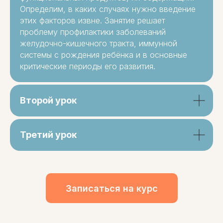
Определим, в каких случаях нужно введение
этих факторов извне. Занятие решает
проблему профилактики заболеваний
желудочно-кишечного тракта, иммунной
системы с рождения ребёнка и в основные
критические периоды его развития.
Второй урок
Третий урок
Записаться на курс