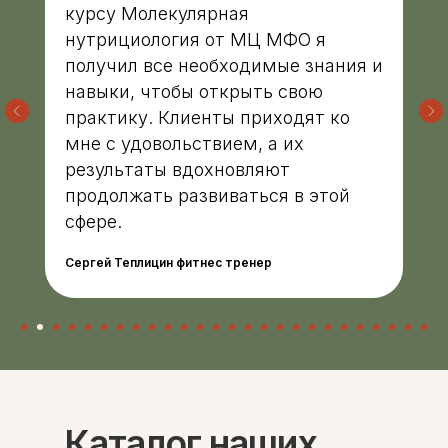
Для фармацевтов
курсу Молекулярная
нутрициология от МЦ МФО я
Профессиональная подготовка
получил все необходимые знания и
С высшим образованием
навыки, чтобы открыть свою
Со средним образованием
практику. Клиенты приходят ко
Аккредитация
мне с удовольствием, а их
Периодическая аккредитация «под ключ»
результаты вдохновляют
Категория «под ключ»
продолжать развиваться в этой
Сопровождение первичной
сфере.
специализированной аккредитации
Подготовка документов
Сергей Теплицин фитнес тренер
Прохождение тестов по клиническим
рекомендациям на портале НМО
Новые курсы
Молекулярная нутрициология
Детская нутрициология
Эндокринология
Неврология
Каталог наших