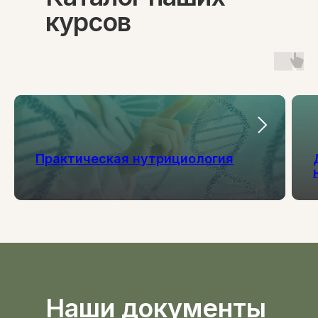
О нашем центре
курсов
Контакты
Отзывы
Способы оплаты
Основные сведения
Структура и органы
управления
Общество с Ограниченной Ответственностью
«Международный Центр Медицинского
и Фармацевтического Образования»
Практическая нутрициология
Наши документы