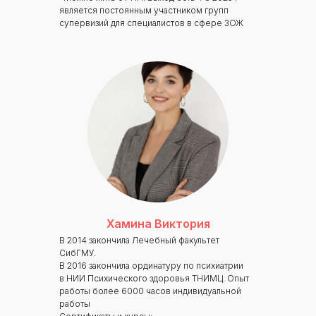
Неврология
является постоянным участником групп
супервизий для специалистов в сфере ЗОЖ
О нашем центре
Контакты
Отзывы
Способы оплаты
Основные сведения
Структура и органы
управления
Общество с Ограниченной Ответственностью
«Международный Центр Медицинского
и Фармацевтического Образования»
Хамина Виктория
В 2014 закончила Лечебный факультет
СибГМУ.
В 2016 закончила ординатуру по психиатрии
в НИИ Психического здоровья ТНИМЦ. Опыт
работы более 6000 часов индивидуальной
работы