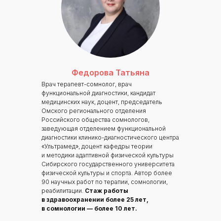
ИНН/КПП 9702021368/770201001
ОГРН 1207700292690
Проверить лицензию
Федорова Татьяна
Врач терапевт-сомнолог, врач
Юридический адрес: 107031, г.Москва, вн.тер.г.
функциональной диагностики, кандидат
Муниципальный Округ Мещанский, ул Кузнецкий
медицинских наук, доцент, председатель
Мост, д. 19, стр.2
Омского регионального отделения
Российского общества сомнологов,
Публичная оферта
заведующая отделением функциональной
Оферта об образовательных услугах
диагностики клинико-диагностического центра
Политика конфиденциальности
«Ультрамед», доцент кафедры теории
и методики адаптивной физической культуры
Соглашение о конфиденциальности
Сибирского государственного университета
info@kursmedik.ru
физической культуры и спорта. Автор более
90 научных работ по терапии, сомнологии,
©2026 ООО «МЦ МФО» МОСКВА
реабилитации.
Стаж работы
Повышение квалификации
в здравоохранении более 25 лет,
в сомнологии — более 10 лет.
С высшим образованием
Со средним образованием