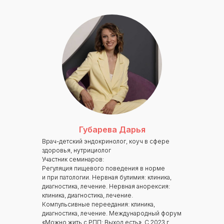
Для биологов
Для фармацевтов
Профессиональная подготовка
С высшим образованием
Со средним образованием
Аккредитация
Периодическая аккредитация «под ключ»
Категория «под ключ»
Сопровождение первичной
Губарева Дарья
специализированной аккредитации
Врач-детский эндокринолог, коуч в сфере
Подготовка документов
здоровья, нутрициолог
Прохождение тестов по клиническим
Участник семинаров:
рекомендациям на портале НМО
Регуляция пищевого поведения в норме
и при патологии. Нервная булимия: клиника,
Новые курсы
диагностика, лечение. Нервная анорексия:
Молекулярная нутрициология
клиника, диагностика, лечение.
Компульсивные переедания: клиника,
Детская нутрициология
диагностика, лечение. Международный форум
Эндокринология
«Можно жить с РПП: Выход есть». С 2023 г