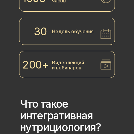
часов
30
Недель обучения
200+
Видеолекций
и вебинаров
Что такое
интегративная
нутрициология?