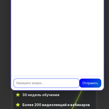
Наш уникальный курс
«Интегративный
нутрициолог»
это
Профессия с 0 и подходит для
специалистов без медицинского
образования
Чат
7 месяцев обучения
Отправить
1008 академических часов
30 недель обучения
Более 200 видеолекций и вебинаров