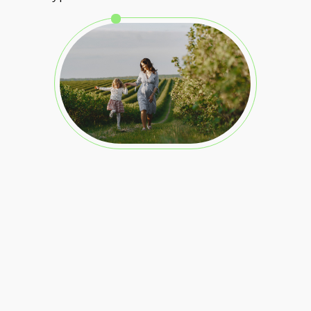
Большой поток информации
утомляет, чувствую постоянную
усталость и лень
Я зависим (а) от сладкого, от кофе, от
мучного и ничего не могу с этим
сделать