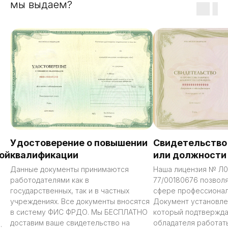
мы выдаем?
Удостоверение о повышении
Свидетельство
ой
квалификации
или должности
Данные документы принимаются
Наша лицензия № Л0
работодателями как в
77/00180676 позволя
государственных, так и в частных
сфере профессионал
учреждениях. Все документы вносятся
Документ установле
в систему ФИС ФРДО. Мы БЕСПЛАТНО
который подтвержда
доставим ваше свидетельство на
обладателя работать
.