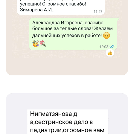
Международный центр медицинского
и фармацевтического образования
8 800 444 10 82
ИНН/КПП 9702021368/770201001
ОГРН 1207700292690
Проверить лицензию
Юридический адрес: 107031, г.Москва, вн.тер.г.
Муниципальный Округ Мещанский, ул Кузнецкий
Мост, д. 19, стр.2
Оферта
Политика конфиденциальности
Соглашение о конфиденциальности
info@kursmedik.ru