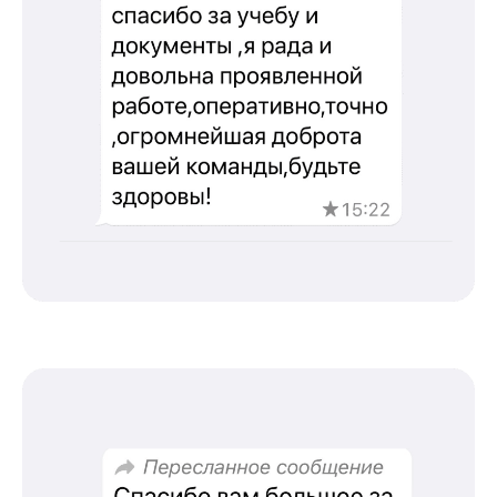
©2026 ООО «МЦ МФО» МОСКВА
Повышение квалификации
С высшим образованием
Со средним образованием
Для биологов
Для фармацевтов
Профессиональная подготовка
С высшим образованием
Со средним образованием
Аккредитация
Периодическая аккредитация «под ключ»
Категория «под ключ»
Сопровождение первичной
специализированной аккредитации
Подготовка документов
Прохождение тестов по клиническим
рекомендациям на портале НМО