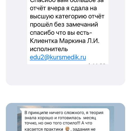
Новые курсы
Молекулярная нутрициология
Детская нутрициология
Эндокринология
Неврология
О нашем центре
Контакты
Отзывы
Способы оплаты
Основные сведения
Структура и органы
управления
Общество с Ограниченной Ответственностью
«Международный Центр Медицинского
и Фармацевтического Образования»