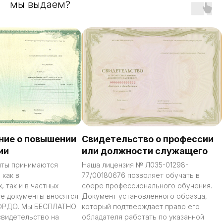
мы выдаем?
ние о повышении
Свидетельство о профессии
ии
или должности служащего
нты принимаются
Наша лицензия № Л035-01298-
 как в
77/00180676 позволяет обучать в
, так и в частных
сфере профессионального обучения.
се документы вносятся
Документ установленного образца,
 ФРДО. Мы БЕСПЛАТНО
который подтверждает право его
свидетельство на
обладателя работать по указанной