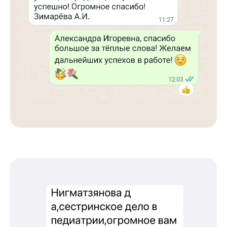
Международный центр медицинского
и фармацевтического образования
8 800 444 10 82
ИНН/КПП 9702021368/770201001
ОГРН 1207700292690
Проверить лицензию
Юридический адрес: 107031, г.Москва, вн.тер.г.
Муниципальный Округ Мещанский, ул Кузнецкий
Мост, д. 19, стр.2
Оферта
Политика конфиденциальности
Соглашение о конфиденциальности
info@kursmedik.ru
©2026 ООО «МЦ МФО» МОСКВА