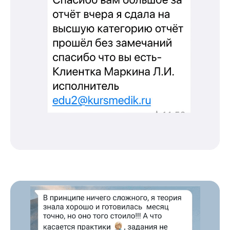
Молекулярная нутрициология
Детская нутрициология
Эндокринология
Неврология
О нашем центре
Контакты
Отзывы
Способы оплаты
Основные сведения
Структура и органы
управления
Общество с Ограниченной Ответственностью
«Международный Центр Медицинского
и Фармацевтического Образования»