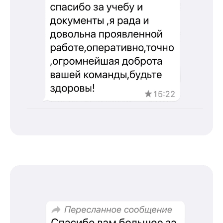
Повышение квалификации
С высшим образованием
Со средним образованием
Для биологов
Для фармацевтов
Профессиональная подготовка
С высшим образованием
Со средним образованием
Аккредитация
Периодическая аккредитация «под ключ»
Категория «под ключ»
Сопровождение первичной
специализированной аккредитации
Подготовка документов
Прохождение тестов по клиническим
рекомендациям на портале НМО
Новые курсы