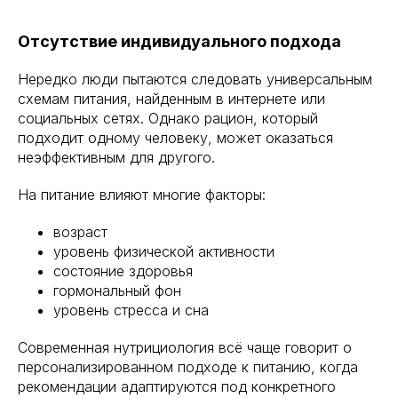
Отсутствие индивидуального подхода
Нередко люди пытаются следовать универсальным
схемам питания, найденным в интернете или
социальных сетях. Однако рацион, который
подходит одному человеку, может оказаться
неэффективным для другого.
На питание влияют многие факторы:
возраст
уровень физической активности
состояние здоровья
гормональный фон
уровень стресса и сна
Международный центр медицинского
и фармацевтического образования
Современная нутрициология всё чаще говорит о
персонализированном подходе к питанию, когда
8 800 444 10 82
рекомендации адаптируются под конкретного