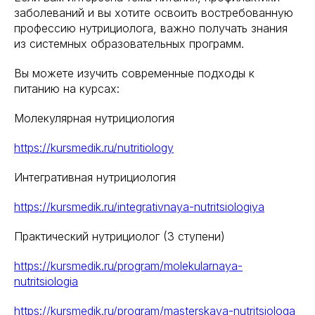
заболеваний и вы хотите освоить востребованную
Для фармацевтов
профессию нутрициолога, важно получать знания
Профессиональная подготовка
из системных образовательных программ.
С высшим образованием
Вы можете изучить современные подходы к
Со средним образованием
питанию на курсах:
Аккредитация
Молекулярная нутрициология
Периодическая аккредитация «под ключ»
Категория «под ключ»
https://kursmedik.ru/nutritiology
Сопровождение первичной
специализированной аккредитации
Интегративная нутрициология
Подготовка документов
Прохождение тестов по клиническим
https://kursmedik.ru/integrativnaya-nutritsiologiya
рекомендациям на портале НМО
Практический нутрициолог (3 ступени)
Новые курсы
Молекулярная нутрициология
https://kursmedik.ru/program/molekularnaya-
Детская нутрициология
nutritsiologia
Эндокринология
Неврология
https://kursmedik.ru/program/masterskaya-nutritsiologa