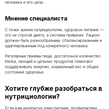
человека и его цели.
ИНН/КПП 9702021368/770201001
Мнение специалиста
ОГРН 1207700292690
Проверить лицензию
С точки зрения нутрициологии, здоровое питание —
это не строгая диета, а система привычек. Рацион
Юридический адрес: 107031, г.Москва, вн.тер.г.
должен быть разнообразным, сбалансированным и
Муниципальный Округ Мещанский, ул Кузнецкий
адаптированным под конкретного человека.
Мост, д. 19, стр.2
Публичная оферта
Регулярные приёмы пищи, достаточное количество
Оферта об образовательных услугах
белка, овощей и цельных продуктов помогают
Политика конфиденциальности
поддерживать энергию, нормальный вес и общее
состояние здоровья.
Соглашение о конфиденциальности
info@kursmedik.ru
©2026 ООО «МЦ МФО» МОСКВА
Хотите глубже разобраться в
Повышение квалификации
нутрициологии?
С высшим образованием
Со средним образованием
Если вам интересна тема питания, профилактики
Для биологов