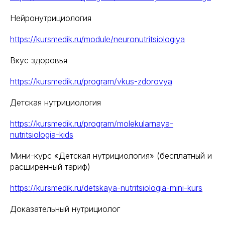
О нашем центре
Нейронутрициология
Контакты
https://kursmedik.ru/module/neuronutritsiologiya
Отзывы
Способы оплаты
Вкус здоровья
Основные сведения
Структура и органы
управления
https://kursmedik.ru/program/vkus-zdorovya
Общество с Ограниченной Ответственностью
«Международный Центр Медицинского
Детская нутрициология
и Фармацевтического Образования»
https://kursmedik.ru/program/molekularnaya-
nutritsiologia-kids
Мини-курс «Детская нутрициология» (бесплатный и
расширенный тариф)
https://kursmedik.ru/detskaya-nutritsiologia-mini-kurs
Доказательный нутрициолог