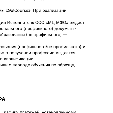
ы «GetCourse». При реализации
тации Исполнитель ООО «МЦ МФО» выдает
ионального (профильного) документ-
образования (не профильного) —
зования (профильного/не профильного) и
во о получении профессии выдается
о квалификации.
или о периоде обучения по образцу,
РА
о Графику платежей, установленному