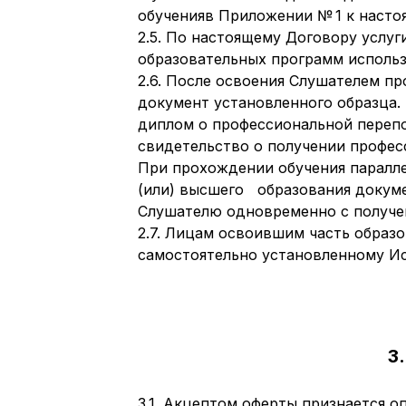
обученияв Приложении № 1 к насто
2.5. По настоящему Договору услу
образовательных программ использ
2.6. После освоения Слушателем 
документ установленного образца.
диплом о профессиональной перепо
свидетельство о получении профес
При прохождении обучения паралле
(или) высшего образования докуме
Слушателю одновременно с получе
2.7. Лицам освоившим часть образо
самостоятельно установленному И
3
3.1. Акцептом оферты признается о