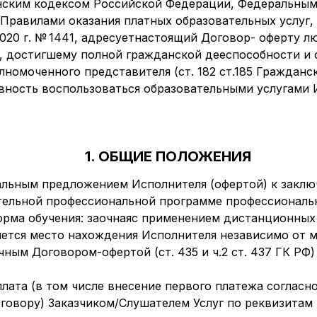
нским кодексом Российской Федерации, Федеральным
 Правилами оказания платных образовательных услуг
2020 г. № 1441, адресуетнастоящий Договор- оферту л
, достигшему полной гражданской дееспособности и с
лномоченного представителя (ст. 182 ст.185 Граждан
вность воспользоваться образовательными услугами 
1. ОБЩИЕ ПОЛОЖЕНИЯ
иальным предложением Исполнителя (офертой) к закл
ительной профессиональной программе профессиональ
орма обучения: заочнаяс применением дистанционных
яется место нахождения Исполнителя независимо от м
чным Договором-офертой (ст. 435 и ч.2 ст. 437 ГК РФ)
плата (в том числе внесение первого платежа соглас
говору) Заказчиком/Слушателем Услуг по реквизитам