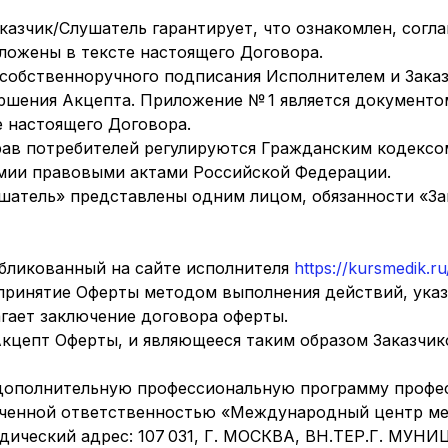
аказчик/Слушатель гарантирует, что ознакомлен, согл
зложены в тексте настоящего Договора.
го собственноручного подписания Исполнителем и Зак
ершения Акцепта. Приложение № 1 является документ
е настоящего Договора.
прав потребителей регулируются Гражданским кодекс
мии правовыми актами Российской Федерации.
Слушатель» представлены одним лицом, обязанности «З
бликованный на сайте исполнителя
https://kursmedik.ru
принятие Оферты методом выполнения действий, указ
гает заключение договора оферты.
кцепт Оферты, и являющееся таким образом Заказчик
дополнительную профессиональную программу профес
ченной ответственностью «Международный центр ме
дический адрес: 107 031, Г. МОСКВА, ВН.ТЕР.Г. 