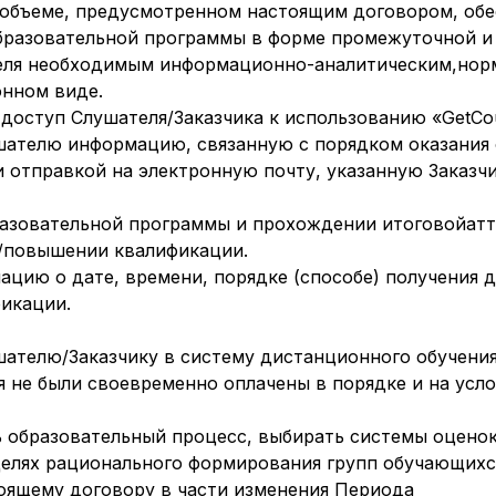
ю в объеме, предусмотренном настоящим договором, о
разовательной программы в форме промежуточной и 
ателя необходимым информационно-аналитическим,но
онном виде.
й доступ Слушателя/Заказчика к использованию «GetCou
ушателю информацию, связанную с порядком оказания 
и отправкой на электронную почту, указанную Заказ
бразовательной программы и прохождении итоговойат
/повышении квалификации.
мацию о дате, времени, порядке (способе) получения
икации.
лушателю/Заказчику в систему дистанционного обучен
ия не были своевременно оплачены в порядке и на ус
ь образовательный процесс, выбирать системы оценок
 целях рационального формирования групп обучающихся
оящему договору в части изменения Периода