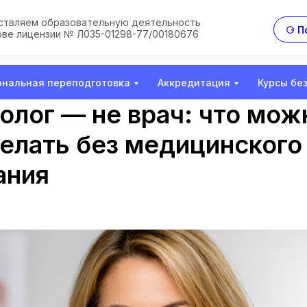
твляем образовательную деятельность
⚆ П
ове лицензии № Л035-01298-77/00180676
нальная переподготовка
Аккредитация
Курсы бе
олог — не врач: что мож
делать без медицинского
ания