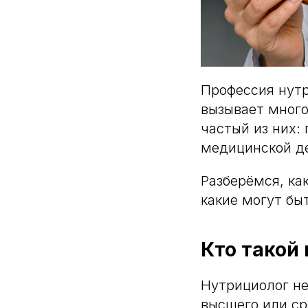
Профессия нутр
вызывает много
частый из них:
медицинской д
Разберёмся, ка
какие могут бы
Кто такой 
Нутрициолог не
высшего или ср