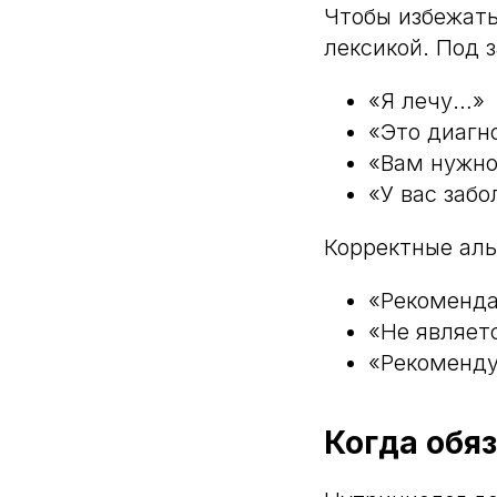
Чтобы избежать
лексикой. Под 
«Я лечу…»
«Это диагн
«Вам нужно
«У вас заб
Корректные аль
«Рекоменда
«Не являет
«Рекоменду
Когда обя