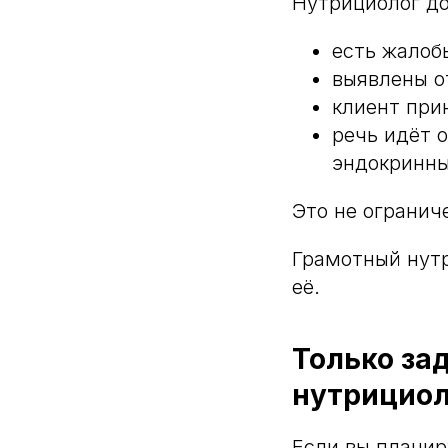
Нутрициолог до
есть жалоб
выявлены о
клиент при
речь идёт 
эндокринн
Это не огранич
Грамотный нутр
её.
Только за
нутрициол
Если вы планир