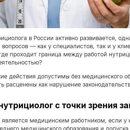
ициолога в России активно развивается, одн
 вопросов — как у специалистов, так и у кли
 где проходит граница между работой нутриц
еятельностью?
кие действия допустимы без медицинского об
ть расценены как нарушение законодательств
нутрициолог с точки зрения з
 является медицинским работником, если у 
еднего медицинского образования и допуска