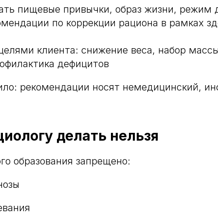
ать пищевые привычки, образ жизни, режим 
омендации по коррекции рациона в рамках зд
 целями клиента: снижение веса, набор масс
рофилактика дефицитов
ило: рекомендации носят немедицинский, и
циологу делать нельзя
го образования запрещено:
нозы
евания