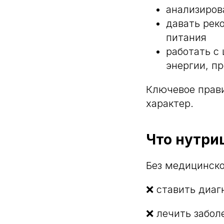
анализиров
давать рек
питания
работать с
энергии, п
Ключевое прав
характер.
Что нутри
Без медицинско
❌ ставить диаг
❌ лечить забол