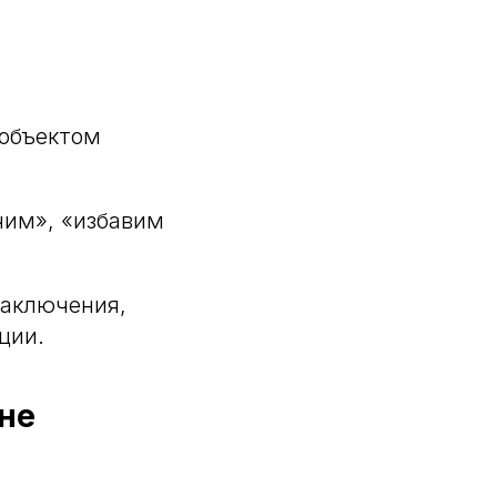
 объектом
чим», «избавим
заключения,
ции.
не