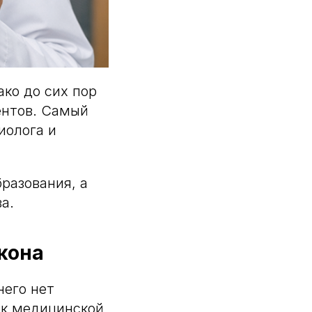
ако до сих пор
ентов. Самый
иолога и
разования, а
а.
акона
него нет
 к медицинской