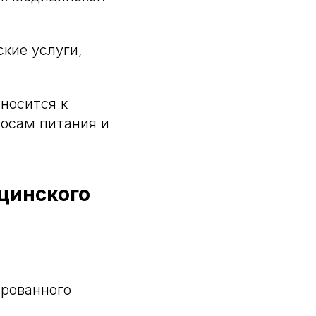
кие услуги,
носится к
росам питания и
цинского
ированного