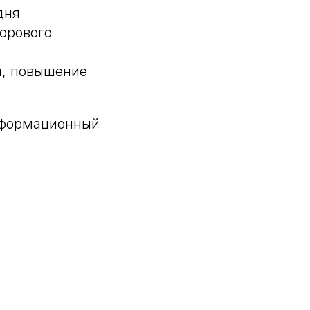
дня
орового
ы, повышение
нформационный