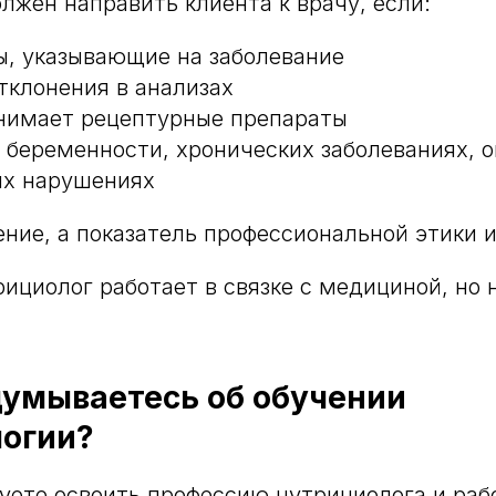
лжен направить клиента к врачу, если:
ы, указывающие на заболевание
тклонения в анализах
нимает рецептурные препараты
о беременности, хронических заболеваниях, о
ых нарушениях
ение, а показатель профессиональной этики и
ициолог работает в связке с медициной, но 
думываетесь об обучении
огии?
уете освоить профессию нутрициолога и рабо