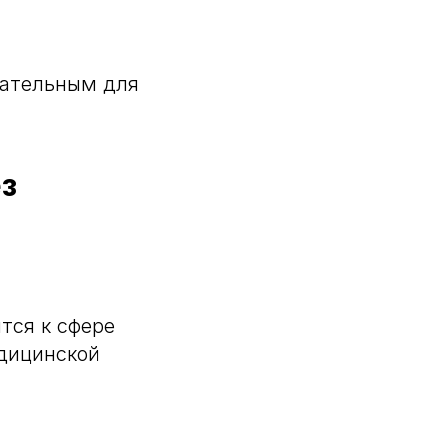
зательным для
з
тся к сфере
едицинской