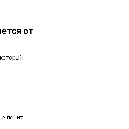
ается от
 который
не лечит