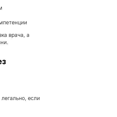
м
омпетенции
ка врача, а
ни.
ез
 легально, если