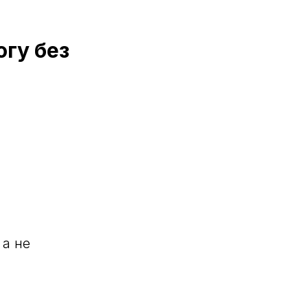
огу без
)
 а не