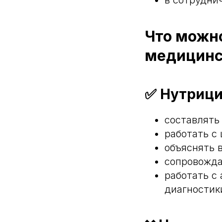
Что можно
медицинс
✅ Нутрици
составлять
работать с 
объяснять 
сопровожда
работать с
диагностик