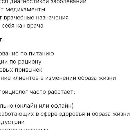
тся диагностикой заболеваний
ет медикаменты
т врачебные назначения
 себя как врача
т:
ование по питанию
ии по рациону
евых привычек
ние клиентов в изменении образа жизни
трициолог часто работает:
льно (онлайн или офлайн)
 работающих в сфере здоровья и образа жизни
ндустрии
честве с врачами