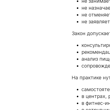
не занимае
не назнача
не отменяе
не заявляет
Закон допускае
консультир
рекомендац
анализ пищ
сопровожде
На практике ну
самостояте
в центрах,
в фитнес-и
в сотрудни