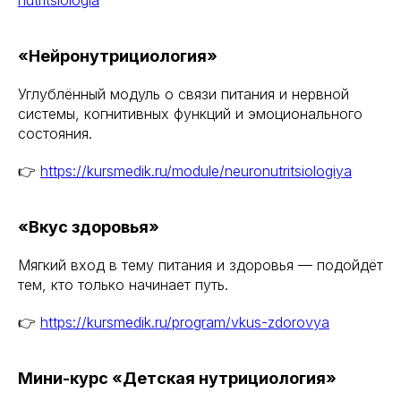
nutritsiologia
«Нейронутрициология»
Углублённый модуль о связи питания и нервной
системы, когнитивных функций и эмоционального
состояния.
👉
https://kursmedik.ru/module/neuronutritsiologiya
«Вкус здоровья»
Международный центр медицинского
и фармацевтического образования
Мягкий вход в тему питания и здоровья — подойдёт
тем, кто только начинает путь.
8 800 444 10 82
👉
https://kursmedik.ru/program/vkus-zdorovya
Мини-курс «Детская нутрициология»
ИНН/КПП 9702021368/770201001