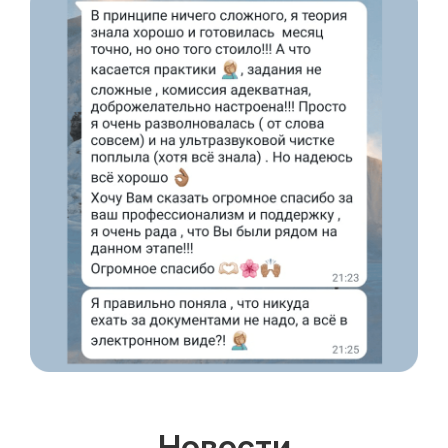
С высшим образованием
Со средним образованием
Для биологов
Для фармацевтов
Профессиональная подготовка
С высшим образованием
Со средним образованием
Аккредитация
Периодическая аккредитация «под ключ»
Категория «под ключ»
Сопровождение первичной
специализированной аккредитации
Подготовка документов
Прохождение тестов по клиническим
рекомендациям на портале НМО
Новые курсы
Новости
Молекулярная нутрициология