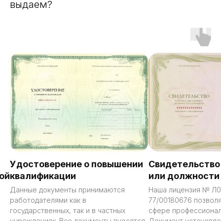
выдаем?
Удостоверение о повышении
Свидетельство
ой
квалификации
или должности
Данные документы принимаются
Наша лицензия № Л0
работодателями как в
77/00180676 позволя
государственных, так и в частных
сфере профессионал
учреждениях. Все документы вносятся
Документ установле