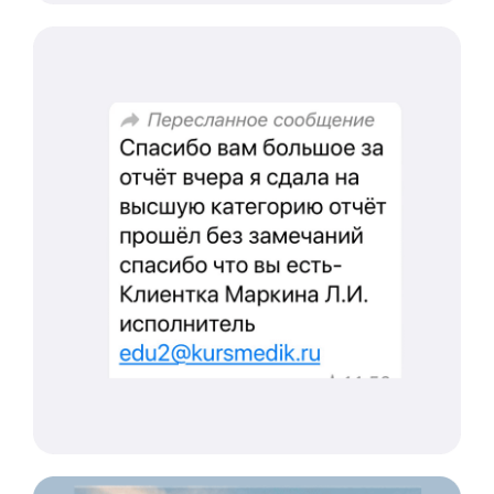
8 800 444 10 82
ИНН/КПП 9702021368/770201001
ОГРН 1207700292690
Проверить лицензию
Юридический адрес: 107031, г.Москва, вн.тер.г.
Муниципальный Округ Мещанский, ул Кузнецкий
Мост, д. 19, стр.2
Оферта
Политика конфиденциальности
Соглашение о конфиденциальности
info@kursmedik.ru
©2026 ООО «МЦ МФО» МОСКВА
Повышение квалификации