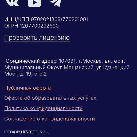
Новые курсы
Молекулярная нутрициология
Детская нутрициология
Эндокринология
Неврология
О нашем центре
Контакты
Отзывы
Способы оплаты
Основные сведения
Структура и органы
управления
Общество с Ограниченной Ответственностью
«Международный Центр Медицинского
и Фармацевтического Образования»