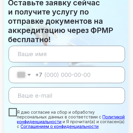
Международный центр медицинского
и фармацевтического образования
8 800 444 10 82
ИНН/КПП 9702021368/770201001
ОГРН 1207700292690
Проверить лицензию
Юридический адрес: 107031, г.Москва, вн.тер.г.
Муниципальный Округ Мещанский, ул Кузнецкий
Мост, д. 19, стр.2
Публичная оферта
Оферта об образовательных услугах
Политика конфиденциальности
Соглашение о конфиденциальности
info@kursmedik.ru