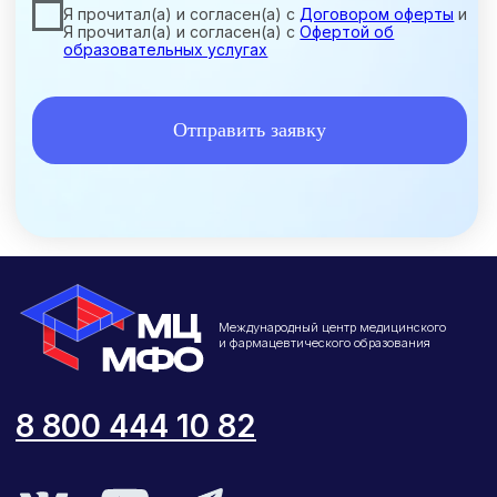
©2026 ООО «МЦ МФО» МОСКВА
Повышение квалификации
С высшим образованием
Со средним образованием
Для биологов
Для фармацевтов
Профессиональная подготовка
С высшим образованием
Со средним образованием
Аккредитация
Периодическая аккредитация «под ключ»
Категория «под ключ»
Сопровождение первичной
специализированной аккредитации
Подготовка документов
Прохождение тестов по клиническим
рекомендациям на портале НМО