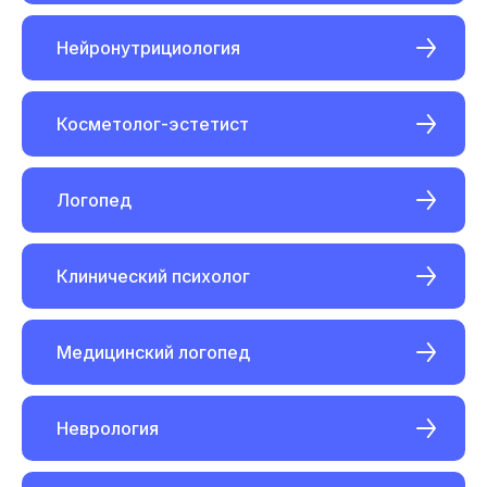
Нейронутрициология
Косметолог-эстетист
Логопед
Клинический психолог
Медицинский логопед
Оставьте заявку сейчас
Неврология
и получите услугу по
отправке документов на