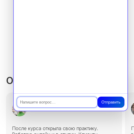
Лицензия 1 страница
Отзывы выпускников
Чат
Отправить
Анна, 28 лет
После курса открыла свою практику.
П