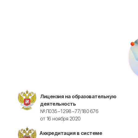
Для биологов
Для фармацевтов
Профессиональная подготовка
С высшим образованием
Со средним образованием
Аккредитация
Периодическая аккредитация «под ключ»
Категория «под ключ»
Сопровождение первичной
специализированной аккредитации
Подготовка документов
Прохождение тестов по клиническим
рекомендациям на портале НМО
Лицензия на образовательную
деятельность
Новые курсы
№Л035−1 298−77/180 676
Молекулярная нутрициология
от 16 ноября 2020
Детская нутрициология
Эндокринология
Аккредитация в системе
Неврология