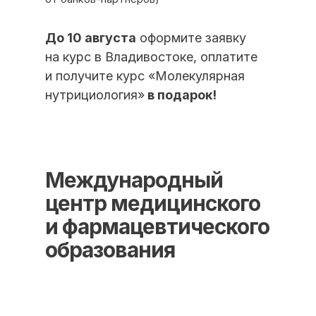
До 10 августа
оформите заявку
ИНН/КПП 9702021368/770201001
ОГРН 1207700292690
на курс в Владивостоке, оплатите
Проверить лицензию
и получите курс «Молекулярная
нутрициология»
в подарок!
Юридический адрес: 107031, г.Москва, вн.тер.г.
Муниципальный Округ Мещанский, ул Кузнецкий
Мост, д. 19, стр.2
Оферта
Политика конфиденциальности
Международный
Соглашение о конфиденциальности
центр медицинского
info@kursmedik.ru
и фармацевтического
© 2026 ООО «МЦ МФО» МОСКВА
образования
Повышение квалификации
С высшим образованием
Со средним образованием