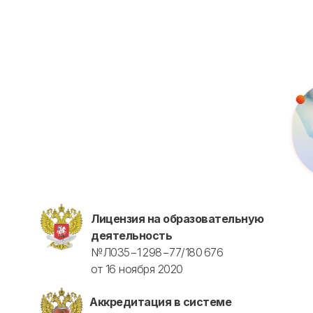
Для биологов
Для фармацевтов
Профессиональная подготовка
С высшим образованием
Со средним образованием
Аккредитация
Периодическая аккредитация «под ключ»
Категория «под ключ»
Сопровождение первичной
специализированной аккредитации
Подготовка документов
Прохождение тестов по клиническим
рекомендациям на портале НМО
Лицензия на образовательную
деятельность
Новые курсы
№Л035−1 298−77/180 676
Молекулярная нутрициология
от 16 ноября 2020
Детская нутрициология
Эндокринология
Аккредитация в системе
Неврология