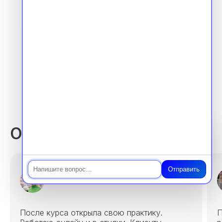
Лицензия 1 страница
Отзывы выпускников
Чат
Отправить
Анна, 28 лет
После курса открыла свою практику.
П