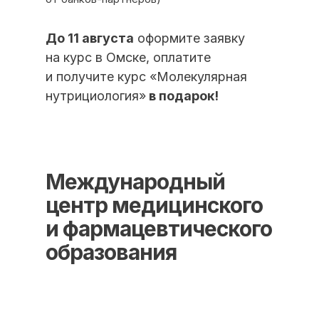
До 11 августа
оформите заявку
ИНН/КПП 9702021368/770201001
ОГРН 1207700292690
на курс в Омске, оплатите
Проверить лицензию
и получите курс «Молекулярная
нутрициология»
в подарок!
Юридический адрес: 107031, г.Москва, вн.тер.г.
Муниципальный Округ Мещанский, ул Кузнецкий
Мост, д. 19, стр.2
Оферта
Политика конфиденциальности
Международный
Соглашение о конфиденциальности
центр медицинского
info@kursmedik.ru
и фармацевтического
© 2026 ООО «МЦ МФО» МОСКВА
образования
Повышение квалификации
С высшим образованием
Со средним образованием