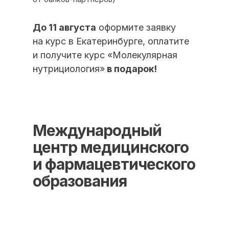
До 11 августа
оформите заявку
ИНН/КПП 9702021368/770201001
ОГРН 1207700292690
на курс в Екатеринбурге, оплатите
Проверить лицензию
и получите курс «Молекулярная
нутрициология»
в подарок!
Юридический адрес: 107031, г.Москва, вн.тер.г.
Муниципальный Округ Мещанский, ул Кузнецкий
Мост, д. 19, стр.2
Оферта
Политика конфиденциальности
Международный
Соглашение о конфиденциальности
центр медицинского
info@kursmedik.ru
и фармацевтического
© 2026 ООО «МЦ МФО» МОСКВА
образования
Повышение квалификации
С высшим образованием
Со средним образованием