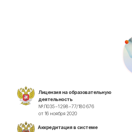
Для биологов
Для фармацевтов
Профессиональная подготовка
С высшим образованием
Со средним образованием
Аккредитация
Периодическая аккредитация «под ключ»
Категория «под ключ»
Сопровождение первичной
специализированной аккредитации
Подготовка документов
Прохождение тестов по клиническим
рекомендациям на портале НМО
Лицензия на образовательную
деятельность
Новые курсы
№Л035−1 298−77/180 676
Молекулярная нутрициология
от 16 ноября 2020
Детская нутрициология
Эндокринология
Аккредитация в системе
Неврология