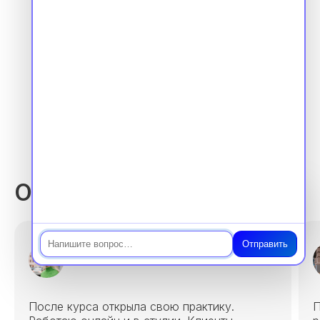
Лицензия 1 страница
Отзывы выпускников
Чат
Отправить
Анна, 28 лет
После курса открыла свою практику.
П