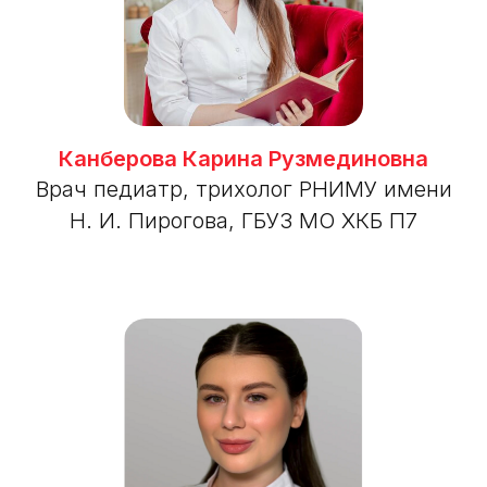
Канберова Карина Рузмединовна
Врач педиатр, трихолог РНИМУ имени
Н. И. Пирогова, ГБУЗ МО ХКБ П7