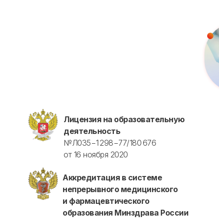
Профессиональная подготовка
С высшим образованием
Со средним образованием
Аккредитация
Периодическая аккредитация «под ключ»
Категория «под ключ»
Сопровождение первичной
специализированной аккредитации
Подготовка документов
Прохождение тестов по клиническим
Лицензия на образовательную
рекомендациям на портале НМО
деятельность
Новые курсы
№Л035−1 298−77/180 676
от 16 ноября 2020
Молекулярная нутрициология
Детская нутрициология
Аккредитация в системе
Эндокринология
непрерывного медицинского
Неврология
и фармацевтического
О нашем центре
образования Минздрава России