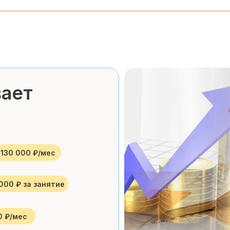
вает
130 000 ₽/мес
000 ₽ за занятие
0 ₽/мес