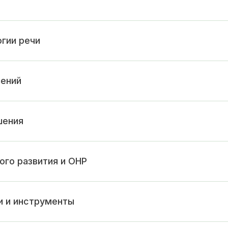
гии речи
шений
шения
ого развития и ОНР
и и инструменты