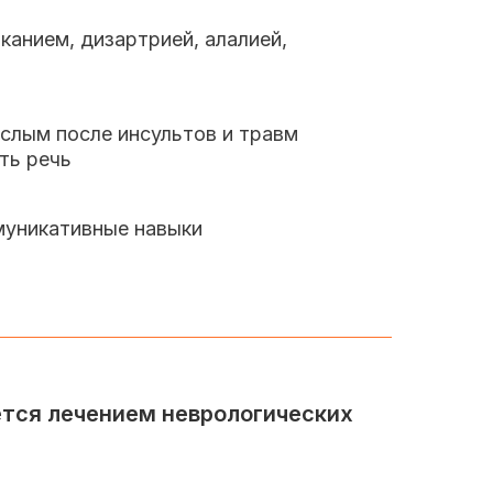
канием, дизартрией, алалией,
слым после инсультов и травм
ть речь
муникативные навыки
ется лечением неврологических