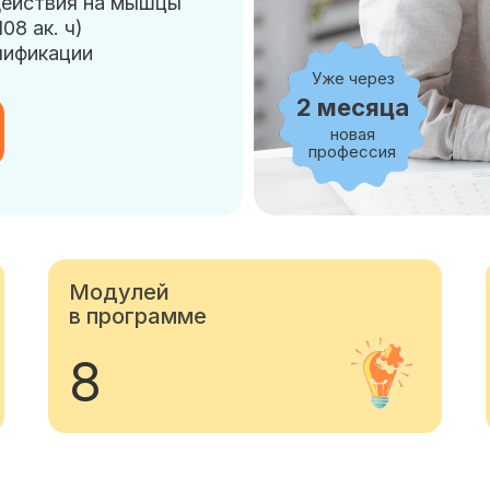
действия на мышцы
08 ак. ч)
лификации
Уже через
2 месяца
новая
профессия
Модулей
в программе
8