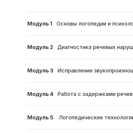
Модуль 1
_
Основы логопедии и психоло
Модуль 2
_
Диагностика речевых нару
Модуль 3
_
Исправление звукопроизно
Модуль 4
_
Работа с задержками речев
Модуль 5
_
Логопедические технологи