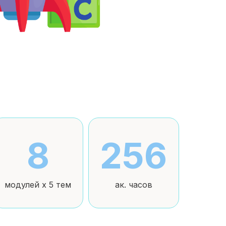
8
256
модулей x 5 тем
ак. часов