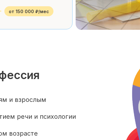
от 150 000 ₽/мес
офессия
тям и взрослым
итием речи и психологии
ом возрасте