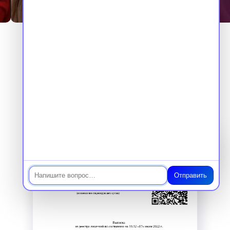
Наши документы
Мы обучаем по государственной
лицензии и вносим сведения
в ФИС ФРДО
Чат
Отправить