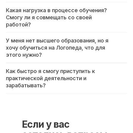
8 800 444 10 82
Какая нагрузка в процессе обучения?
Смогу ли я совмещать со своей
работой?
ИНН/КПП 9702021368/770201001
ОГРН 1207700292690
У меня нет высшего образования, но я
Проверить лицензию
хочу обучиться на Логопеда, что для
этого нужно?
Юридический адрес: 107031, г.Москва, вн.тер.г.
Муниципальный Округ Мещанский, ул Кузнецкий
Как быстро я смогу приступить к
Мост, д. 19, стр.2
практической деятельности и
зарабатывать?
Оферта
Политика конфиденциальности
Соглашение о конфиденциальности
info@kursmedik.ru
© 2026 ООО «МЦ МФО» МОСКВА
Если у вас
Повышение квалификации