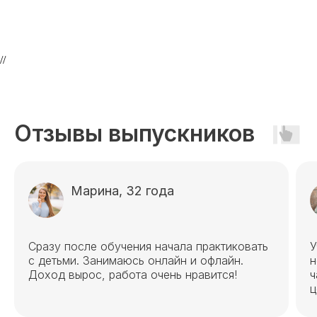
Эндокринология
Неврология
О нашем центре
//
Контакты
Отзывы
Способы оплаты
Основные сведения
Отзывы выпускников
Структура и органы
управления
Общество с Ограниченной Ответственностью
«Международный Центр Медицинского
и Фармацевтического Образования»
Марина, 32 года
Сразу после обучения начала практиковать
У
с детьми. Занимаюсь онлайн и офлайн.
н
Доход вырос, работа очень нравится!
ч
ц