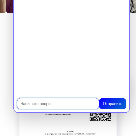
Наши документы
Мы обучаем по государственной
лицензии и вносим сведения
в ФИС ФРДО
Чат
Отправить