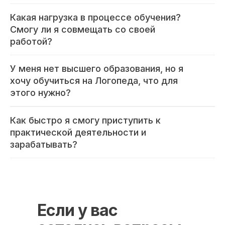
8 800 444 10 82
Какая нагрузка в процессе обучения?
Смогу ли я совмещать со своей
работой?
ИНН/КПП 9702021368/770201001
ОГРН 1207700292690
У меня нет высшего образования, но я
Проверить лицензию
хочу обучиться на Логопеда, что для
этого нужно?
Юридический адрес: 107031, г.Москва, вн.тер.г.
Муниципальный Округ Мещанский, ул Кузнецкий
Как быстро я смогу приступить к
Мост, д. 19, стр.2
практической деятельности и
зарабатывать?
Оферта
Политика конфиденциальности
Соглашение о конфиденциальности
info@kursmedik.ru
© 2026 ООО «МЦ МФО» МОСКВА
Если у вас
Повышение квалификации