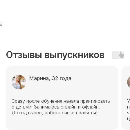
Эндокринология
Неврология
О нашем центре
//
Контакты
Отзывы
Способы оплаты
Основные сведения
Отзывы выпускников
Структура и органы
управления
Общество с Ограниченной Ответственностью
«Международный Центр Медицинского
и Фармацевтического Образования»
Марина, 32 года
Сразу после обучения начала практиковать
У
с детьми. Занимаюсь онлайн и офлайн.
н
Доход вырос, работа очень нравится!
ч
ц