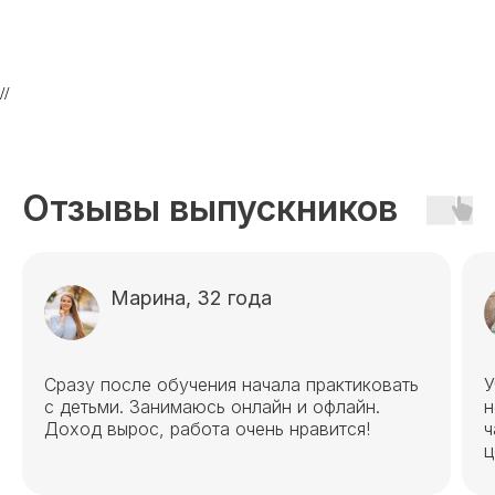
Эндокринология
Неврология
О нашем центре
//
Контакты
Отзывы
Способы оплаты
Основные сведения
Отзывы выпускников
Структура и органы
управления
Общество с Ограниченной Ответственностью
«Международный Центр Медицинского
и Фармацевтического Образования»
Марина, 32 года
Сразу после обучения начала практиковать
У
с детьми. Занимаюсь онлайн и офлайн.
н
Доход вырос, работа очень нравится!
ч
ц