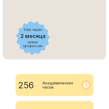
Уже через
2 месяца
новая
профессия
256
Академических
часов