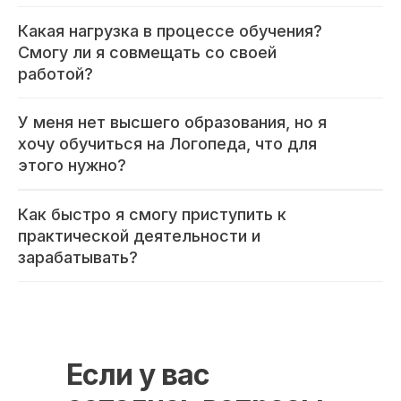
8 800 444 10 82
Какая нагрузка в процессе обучения?
Смогу ли я совмещать со своей
работой?
ИНН/КПП 9702021368/770201001
ОГРН 1207700292690
У меня нет высшего образования, но я
Проверить лицензию
хочу обучиться на Логопеда, что для
этого нужно?
Юридический адрес: 107031, г.Москва, вн.тер.г.
Муниципальный Округ Мещанский, ул Кузнецкий
Как быстро я смогу приступить к
Мост, д. 19, стр.2
практической деятельности и
зарабатывать?
Оферта
Политика конфиденциальности
Соглашение о конфиденциальности
info@kursmedik.ru
© 2026 ООО «МЦ МФО» МОСКВА
Если у вас
Повышение квалификации