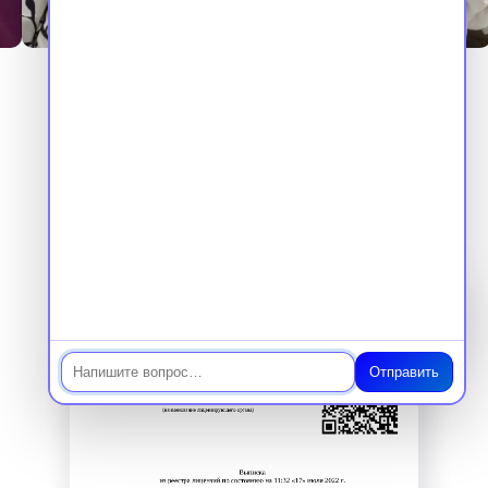
Наши документы
Мы обучаем по государственной
лицензии и вносим сведения
в ФИС ФРДО
Чат
Отправить