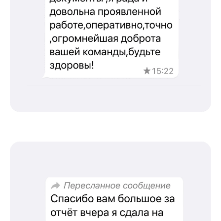
Соглашение о конфиденциальности
info@kursmedik.ru
©2026 ООО «МЦ МФО» МОСКВА
Повышение квалификации
С высшим образованием
Со средним образованием
Для биологов
Для фармацевтов
Профессиональная подготовка
С высшим образованием
Со средним образованием
Аккредитация
Периодическая аккредитация «под ключ»
Категория «под ключ»
Сопровождение первичной
специализированной аккредитации