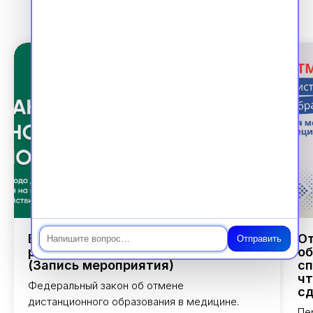
Чат
Ваша аккредитация в 2026 г.: Новый
От
Отправить
регламент, 100% подготовка
об
(Запись мероприятия)
сп
чт
Федеральный закон об отмене
сд
дистанционного образования в медицине.
Пе