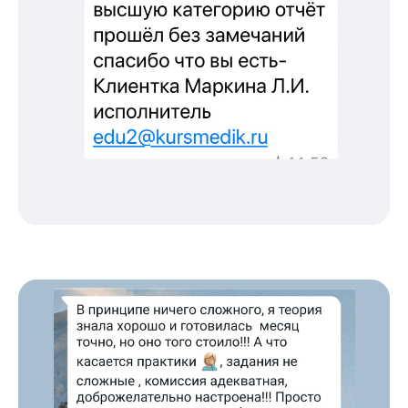
Подготовка документов
Прохождение тестов по клиническим
рекомендациям на портале НМО
Новые курсы
Молекулярная нутрициология
Детская нутрициология
Эндокринология
Неврология
О нашем центре
Контакты
Отзывы
Способы оплаты
Основные сведения
Структура и органы
управления
Общество с Ограниченной Ответственностью
«Международный Центр Медицинского
и Фармацевтического Образования»