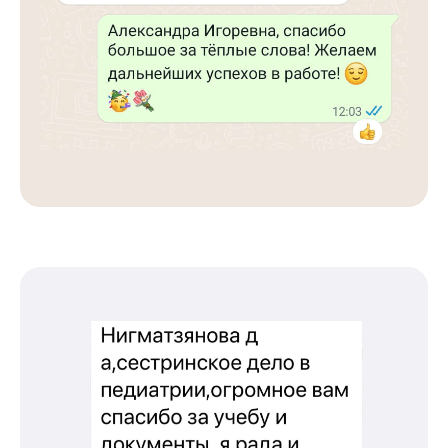
Международный центр медицинского
и фармацевтического образования
8 800 444 10 82
ИНН/КПП 9702021368/770201001
ОГРН 1207700292690
Проверить лицензию
Юридический адрес: 107031, г.Москва, вн.тер.г.
Муниципальный Округ Мещанский, ул Кузнецкий
Мост, д. 19, стр.2
Оферта
Политика конфиденциальности