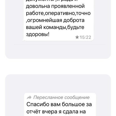
info@kursmedik.ru
©2026 ООО «МЦ МФО» МОСКВА
Повышение квалификации
С высшим образованием
Со средним образованием
Для биологов
Для фармацевтов
Профессиональная подготовка
С высшим образованием
Со средним образованием
Аккредитация
Периодическая аккредитация «под ключ»
Категория «под ключ»
Сопровождение первичной
специализированной аккредитации
Подготовка документов
Прохождение тестов по клиническим