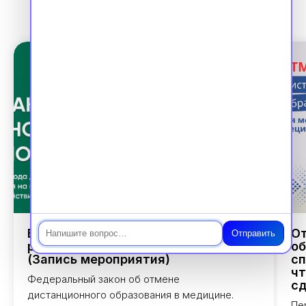
Чат
Ваша аккредитация в 2026 г.: Новый
От
Отправить
регламент, 100% подготовка
об
(Запись мероприятия)
сп
чт
Федеральный закон об отмене
сд
дистанционного образования в медицине.
Пе