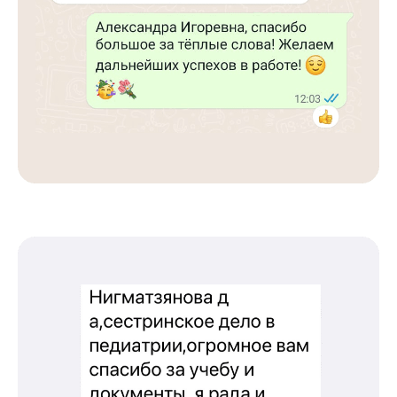
Международный центр медицинского
и фармацевтического образования
8 800 444 10 82
ИНН/КПП 9702021368/770201001
ОГРН 1207700292690
Проверить лицензию
Юридический адрес: 107031, г.Москва, вн.тер.г.
Муниципальный Округ Мещанский, ул Кузнецкий
Мост, д. 19, стр.2
Оферта
Политика конфиденциальности
Соглашение о конфиденциальности