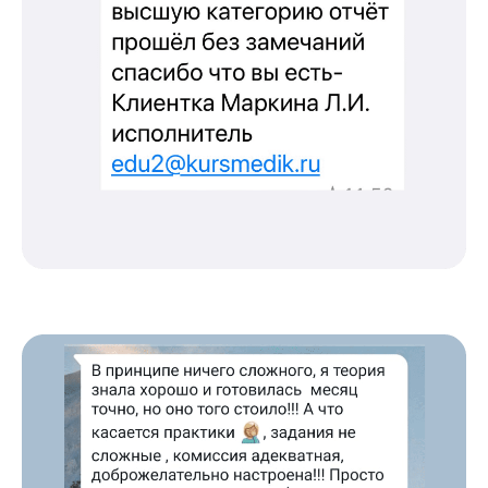
рекомендациям на портале НМО
Новые курсы
Молекулярная нутрициология
Детская нутрициология
Эндокринология
Неврология
О нашем центре
Контакты
Отзывы
Способы оплаты
Основные сведения
Структура и органы
управления
Общество с Ограниченной Ответственностью
«Международный Центр Медицинского
и Фармацевтического Образования»