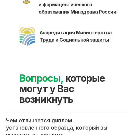
и фармацевтического
образования Минздрава России
Аккредитация Министерства
Труда и Социальной защиты
Вопросы,
которые
могут у Вас
возникнуть
Международный центр медицинского
Чем отличается диплом
и фармацевтического образования
установленного образца, который вы
выдаете, от диплома