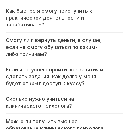
Со средним образованием
Для биологов
Как быстро я смогу приступить к
практической деятельности и
Для фармацевтов
зарабатывать?
Профессиональная подготовка
С высшим образованием
Смогу ли я вернуть деньги, в случае,
Со средним образованием
если не смогу обучаться по каким-
Аккредитация
либо причинам?
Периодическая аккредитация «под ключ»
Категория «под ключ»
Если я не успею пройти все занятия и
Сопровождение первичной
сделать задания, как долго у меня
специализированной аккредитации
будет открыт доступ к курсу?
Подготовка документов
Прохождение тестов по клиническим
рекомендациям на портале НМО
Сколько нужно учиться на
клинического психолога?
Новые курсы
Молекулярная нутрициология
Можно ли получить высшее
Детская нутрициология
образование клинического психолога
Эндокринология