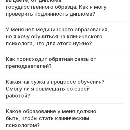
8 800 444 10 82
государственного образца. Как я могу
проверить подлинность диплома?
ИНН/КПП 9702021368/770201001
У меня нет медицинского образования,
ОГРН 1207700292690
но я хочу обучиться на клинического
Проверить лицензию
психолога, что для этого нужно?
Юридический адрес: 107031, г.Москва, вн.тер.г.
Как происходит обратная связь от
Муниципальный Округ Мещанский, ул Кузнецкий
Мост, д. 19, стр.2
преподавателей?
Политика конфиденциальности
Какая нагрузка в процессе обучения?
Оферта
Смогу ли я совмещать со своей
работой?
kursmedik@yandex.ru
© {year} ООО «МЦ МФО» МОСКВА
Какое образование у меня должно
быть, чтобы стать клиническим
Повышение квалификации
психологом?
С высшим образованием