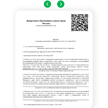
Профессиональная подготовка
С высшим образованием
Со средним образованием
Аккредитация
Периодическая аккредитация «под ключ»
Категория «под ключ»
Сопровождение первичной
специализированной аккредитации
Подготовка документов
Прохождение тестов по клиническим
рекомендациям на портале НМО
Новые курсы
Молекулярная нутрициология
Детская нутрициология
Эндокринология
Неврология
О нашем центре