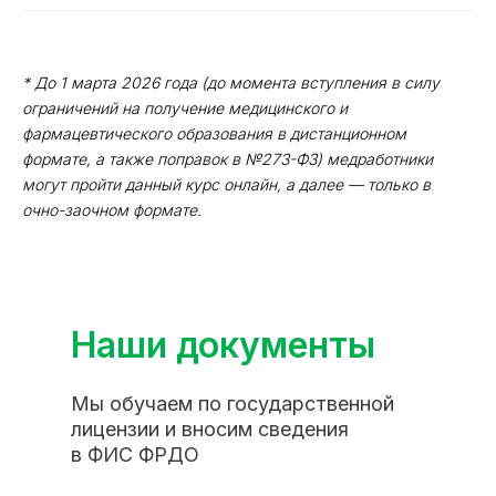
ИНН/КПП 9702021368/770201001
ОГРН 1207700292690
Проверить лицензию
* До 1 марта 2026 года (до момента вступления в силу
ограничений на получение медицинского и
Юридический адрес: 107031, г.Москва, вн.тер.г.
фармацевтического образования в дистанционном
Муниципальный Округ Мещанский, ул Кузнецкий
формате, а также поправок в №273-ФЗ) медработники
Мост, д. 19, стр.2
могут пройти данный курс онлайн, а далее — только в
очно-заочном формате.
Оферта
Политика конфиденциальности
Соглашение о конфиденциальности
info@kursmedik.ru
© 2026 ООО «МЦ МФО» МОСКВА
Наши документы
Повышение квалификации
С высшим образованием
Мы обучаем по государственной
Со средним образованием
лицензии и вносим сведения
в ФИС ФРДО
Для биологов
Для фармацевтов