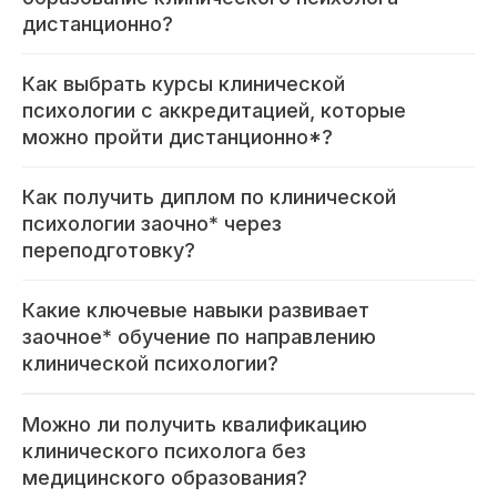
дистанционно?
Неврология
О нашем центре
Как выбрать курсы клинической
Контакты
психологии с аккредитацией, которые
Отзывы
можно пройти дистанционно*?
Способы оплаты
Основные сведения
Как получить диплом по клинической
Структура и органы
управления
психологии заочно* через
Общество с Ограниченной Ответственностью
«Международный Центр Медицинского
переподготовку?
и Фармацевтического Образования»
Какие ключевые навыки развивает
заочное* обучение по направлению
Международный центр медицинского
клинической психологии?
и фармацевтического образования
8 800 444 10 82
Можно ли получить квалификацию
клинического психолога без
медицинского образования?