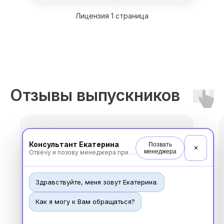
Контакты
Лицензия 1 страница
Отзывы
Способы оплаты
Основные сведения
Структура и органы
управления
Общество с Ограниченной Ответственностью
«Международный Центр Медицинского
и Фармацевтического Образования»
Отзывы выпускников
Ольга, 41 год
Консультант Екатерина
Позвать
✕
менеджера
Отвечу и позову менеджера при необходимости
После курса начала практику в
Здравствуйте, меня зовут Екатерина.
медицинском центре. Пациенты
приходят на психологическую
Как я могу к Вам обращаться?
поддержку в онкоотделение — работа
ответственная, но очень ценная.