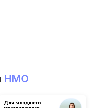
и
НМО
Для младшего