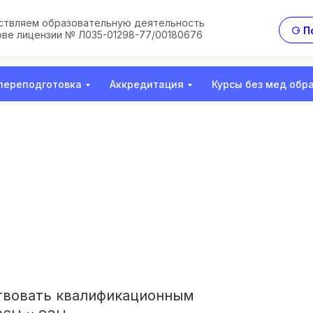
твляем образовательную деятельность
⚆ П
ове лицензии № Л035-01298-77/00180676
переподготовка
Аккредитация
Курсы без мед обр
твовать квалификационным