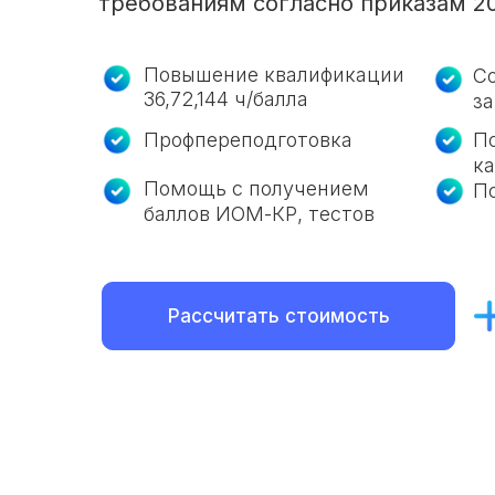
требованиям согласно приказам 2
Повышение квалификации
Со
36,72,144 ч/балла
з
Профпереподготовка
П
к
Помощь с получением
П
баллов ИОМ-КР, тестов
Рассчитать стоимость