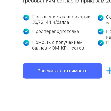
требованиям согласно приказам 2
Повышение квалификации
Со
36,72,144 ч/балла
з
Профпереподготовка
П
к
Помощь с получением
П
баллов ИОМ-КР, тестов
Рассчитать стоимость