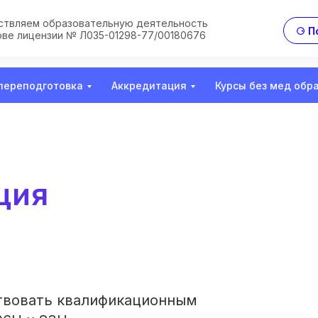
твляем образовательную деятельность
⚆ П
ове лицензии № Л035-01298-77/00180676
переподготовка
Аккредитация
Курсы без мед обр
ция
твовать квалификационным