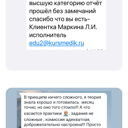
рекомендациям на портале НМО
Новые курсы
Молекулярная нутрициология
Детская нутрициология
Эндокринология
Неврология
О нашем центре
Контакты
Отзывы
Способы оплаты
Основные сведения
Структура и органы
управления
Общество с Ограниченной Ответственностью
«Международный Центр Медицинского
и Фармацевтического Образования»