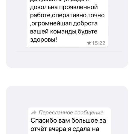
info@kursmedik.ru
©2026 ООО «МЦ МФО» МОСКВА
Повышение квалификации
С высшим образованием
Со средним образованием
Для биологов
Для фармацевтов
Профессиональная подготовка
С высшим образованием
Со средним образованием
Аккредитация
Периодическая аккредитация «под ключ»
Категория «под ключ»
Сопровождение первичной
специализированной аккредитации
Подготовка документов
Прохождение тестов по клиническим