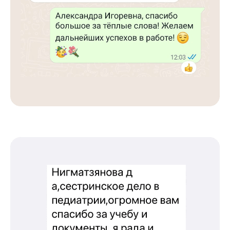
Международный центр медицинского
и фармацевтического образования
8 800 444 10 82
ИНН/КПП 9702021368/770201001
ОГРН 1207700292690
Проверить лицензию
Юридический адрес: 107031, г.Москва, вн.тер.г.
Муниципальный Округ Мещанский, ул Кузнецкий
Мост, д. 19, стр.2
Оферта
Политика конфиденциальности
Соглашение о конфиденциальности