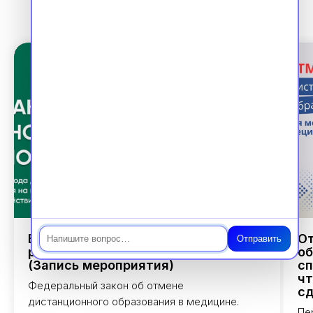
Чат
Ваша аккредитация в 2026 г.: Новый
От
Отправить
регламент, 100% подготовка
об
(Запись мероприятия)
сп
чт
Федеральный закон об отмене
сд
дистанционного образования в медицине.
Пе