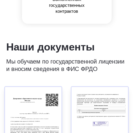
Юридический адрес: 107031, г.Москва, вн.тер.г.
государственных
Муниципальный Округ Мещанский, ул Кузнецкий
контрактов
Мост, д. 19, стр.2
Публичная оферта
Оферта об образовательных услугах
Политика конфиденциальности
Соглашение о конфиденциальности
info@kursmedik.ru
©2026 ООО «МЦ МФО» МОСКВА
Повышение квалификации
С высшим образованием
Со средним образованием
Для биологов
Для фармацевтов
Профессиональная подготовка
С высшим образованием
Со средним образованием