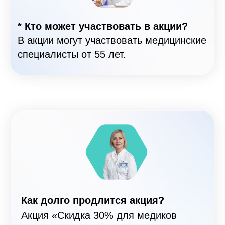
оставьте заявку прямо
сейчас!
+7
Я прочитал(а) и согласен(а) с
Договором оферты
Я даю согласие на сбор и обработку персональных данных
в соответствии с
Политикой конфиденциальности
и
Я прочитал(а) и согласен(а) с
Соглашением
о конфиденциальности
Отправить заявку
Заявка может не отправляться с включенным
VPN. Не забудьте выключить VPN