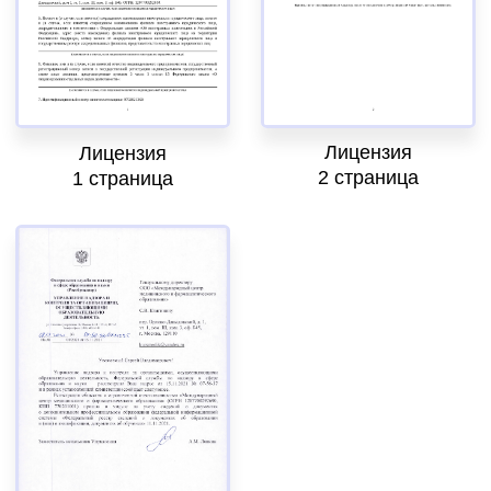
Аккредитация
Периодическая аккредитация «под ключ»
Категория «под ключ»
Сопровождение первичной
специализированной аккредитации
Подготовка документов
Прохождение тестов по клиническим
рекомендациям на портале НМО
Новые курсы
Молекулярная нутрициология
Детская нутрициология
Эндокринология
Неврология
О нашем центре
Контакты
Отзывы
Способы оплаты
Основные сведения
Структура и органы