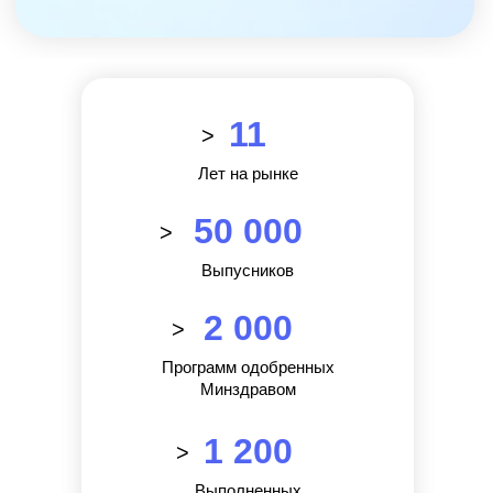
Регистрация
11
в ФИС ФРДО
>
Лет на рынке
50 000
>
Международный центр медицинского
и фармацевтического образования
Выпусников
8 800 444 10 82
2 000
>
Программ одобренных
Минздравом
ИНН/КПП 9702021368/770201001
ОГРН 1207700292690
1 200
Проверить лицензию
>
Выполненных