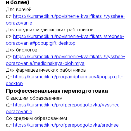
и более)
Профессиональная подготовка
Для врачей
С высшим образованием
👉
https://kursmedik.ru/povishenie-kvalifikatsii/vysshee-
Со средним образованием
obrazovanie
Аккредитация
Для средних медицинских работников
👉
https://kursmedik.ru/povishenie-kvalifikatsii/srednee-
Периодическая аккредитация «под ключ»
obrazovanie#popup:gift-desktop
Категория «под ключ»
Для биологов
Сопровождение первичной
специализированной аккредитации
👉
https://kursmedik.ru/povishenie-kvalifikatsii/vysshee-
Подготовка документов
obrazovanie/medicinskaya-biohimiya
Прохождение тестов по клиническим
Для фармацевтических работников
рекомендациям на портале НМО
👉
https://kursmedik.ru/program/pharmacy#popup:gift-
Новые курсы
desktop
Профессиональная переподготовка
Молекулярная нутрициология
С высшим образованием
Детская нутрициология
👉
https://kursmedik.ru/profperepodgotovka/vysshee-
Эндокринология
obrazovanie
Неврология
Со средним образованием
О нашем центре
👉
https://kursmedik.ru/profperepodgotovka/srednee-
Контакты