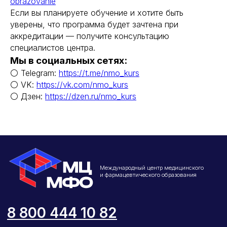
obrazovanie
Отзывы
Если вы планируете обучение и хотите быть
Способы оплаты
уверены, что программа будет зачтена при
Основные сведения
аккредитации — получите консультацию
Структура и органы
специалистов центра.
управления
Мы в социальных сетях:
Общество с Ограниченной Ответственностью
«Международный Центр Медицинского
⚪ Telegram:
https://t.me/nmo_kurs
и Фармацевтического Образования»
⚪ VK:
https://vk.com/nmo_kurs
⚪ Дзен:
https://dzen.ru/nmo_kurs