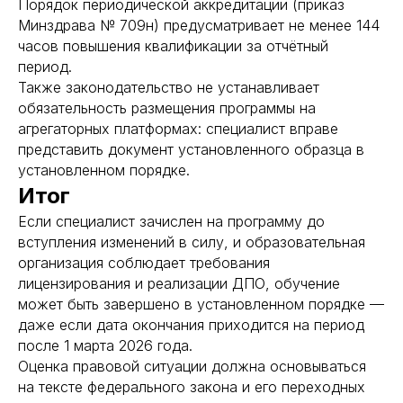
Порядок периодической аккредитации (приказ
Минздрава № 709н) предусматривает не менее 144
часов повышения квалификации за отчётный
период.
Также законодательство не устанавливает
обязательность размещения программы на
агрегаторных платформах: специалист вправе
представить документ установленного образца в
установленном порядке.
Итог
Если специалист зачислен на программу до
вступления изменений в силу, и образовательная
организация соблюдает требования
Международный центр медицинского
лицензирования и реализации ДПО, обучение
и фармацевтического образования
может быть завершено в установленном порядке —
даже если дата окончания приходится на период
8 800 444 10 82
после 1 марта 2026 года.
Оценка правовой ситуации должна основываться
на тексте федерального закона и его переходных