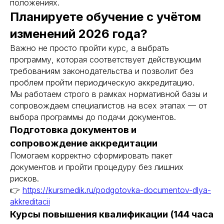
положениях.
ИНН/КПП 9702021368/770201001
ОГРН 1207700292690
Планируете обучение с учётом
Проверить лицензию
изменений 2026 года?
Важно не просто пройти курс, а выбрать
Юридический адрес: 107031, г.Москва, вн.тер.г.
программу, которая соответствует действующим
Муниципальный Округ Мещанский, ул Кузнецкий
Мост, д. 19, стр.2
требованиям законодательства и позволит без
проблем пройти периодическую аккредитацию.
Публичная оферта
Мы работаем строго в рамках нормативной базы и
Оферта об образовательных услугах
сопровождаем специалистов на всех этапах — от
Политика конфиденциальности
выбора программы до подачи документов.
Соглашение о конфиденциальности
Подготовка документов и
info@kursmedik.ru
сопровождение аккредитации
©2026 ООО «МЦ МФО» МОСКВА
Помогаем корректно сформировать пакет
Повышение квалификации
документов и пройти процедуру без лишних
С высшим образованием
рисков.
Со средним образованием
👉
https://kursmedik.ru/podgotovka-documentov-dlya-
Для биологов
akkreditacii
Для фармацевтов
Курсы повышения квалификации (144 часа