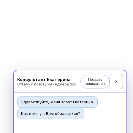
Способы оплаты
Основные сведения
Структура и органы
управления
Общество с Ограниченной Ответственностью
«Международный Центр Медицинского
и Фармацевтического Образования»
Консультант Екатерина
Позвать
✕
менеджера
Отвечу и позову менеджера при необходимости
Здравствуйте, меня зовут Екатерина.
Как я могу к Вам обращаться?