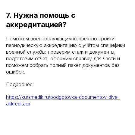
7. Нужна помощь с
аккредитацией?
Поможем военнослужащим корректно пройти
периодическую аккредитацию с учётом специфики
военной службы: проверим стаж и документы,
подготовим отчёт, оформим справку для части и
поможем собрать полный пакет документов без
ошибок.
Подробнее:
Международный центр медицинского
и фармацевтического образования
https://kursmedik.ru/podgotovka-documentov-dlya-
8 800 444 10 82
akkreditacii
ИНН/КПП 9702021368/770201001
ОГРН 1207700292690