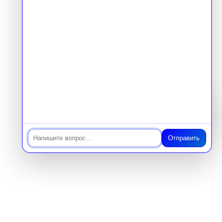
Со средним образованием
Аккредитация
Периодическая аккредитация «под ключ»
Категория «под ключ»
Сопровождение первичной
специализированной аккредитации
Подготовка документов
Прохождение тестов по клиническим
рекомендациям на портале НМО
Чат
Новые курсы
Молекулярная нутрициология
Отправить
Детская нутрициология
Эндокринология
Неврология
О нашем центре
Контакты
Отзывы
Способы оплаты