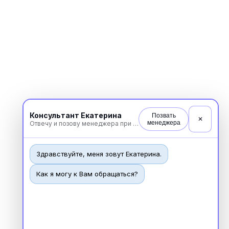
Юридический адрес: 107031, г.Москва, вн.тер.г.
Муниципальный Округ Мещанский, ул Кузнецкий
Мост, д. 19, стр.2
Публичная оферта
Оферта об образовательных услугах
Политика конфиденциальности
Соглашение о конфиденциальности
info@kursmedik.ru
Консультант Екатерина
Позвать
✕
©2026 ООО «МЦ МФО» МОСКВА
менеджера
Отвечу и позову менеджера при необходимости
Повышение квалификации
С высшим образованием
Здравствуйте, меня зовут Екатерина.
Со средним образованием
Как я могу к Вам обращаться?
Для биологов
Для фармацевтов
Профессиональная подготовка
С высшим образованием