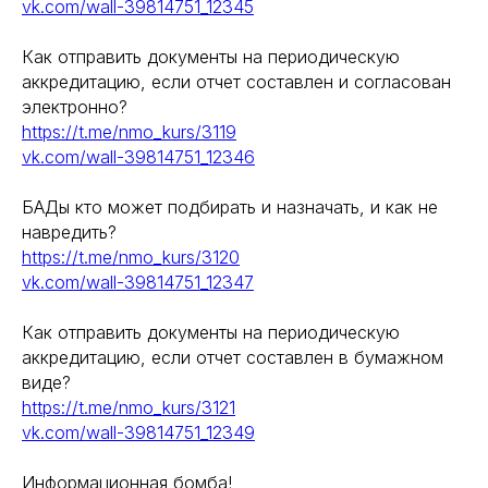
vk.com/wall-39814751_12345
Как отправить документы на периодическую
аккредитацию, если отчет составлен и согласован
электронно?
https://t.me/nmo_kurs/3119
vk.com/wall-39814751_12346
Международный центр медицинского
и фармацевтического образования
БАДы кто может подбирать и назначать, и как не
навредить?
8 800 444 10 82
https://t.me/nmo_kurs/3120
vk.com/wall-39814751_12347
Как отправить документы на периодическую
ИНН/КПП 9702021368/770201001
аккредитацию, если отчет составлен в бумажном
ОГРН 1207700292690
виде?
Проверить лицензию
https://t.me/nmo_kurs/3121
vk.com/wall-39814751_12349
Юридический адрес: 107031, г.Москва, вн.тер.г.
Муниципальный Округ Мещанский, ул Кузнецкий
Информационная бомба!
Мост, д. 19, стр.2