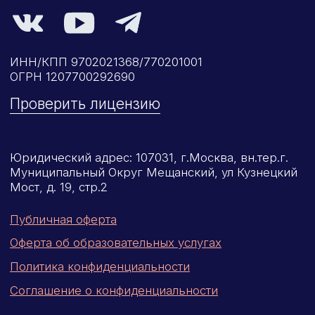
Категория «под ключ»
Сопровождение первичной
специализированной аккредитации
Подготовка документов
Прохождение тестов по клиническим
рекомендациям на портале НМО
Новые курсы
Молекулярная нутрициология
Детская нутрициология
Эндокринология
Неврология
О нашем центре
Контакты
Отзывы
Способы оплаты
Основные сведения
Структура и органы
управления
Общество с Ограниченной Ответственностью
«Международный Центр Медицинского