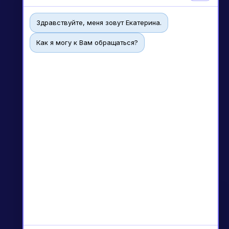
Новые курсы
Здравствуйте, меня зовут Екатерина.
Молекулярная нутрициология
Как я могу к Вам обращаться?
Детская нутрициология
Эндокринология
Неврология
О нашем центре
Контакты
Отзывы
Способы оплаты
Основные сведения
Структура и органы управления
Чат
Общество с Ограниченной Ответственностью
«Международный Центр Медицинского