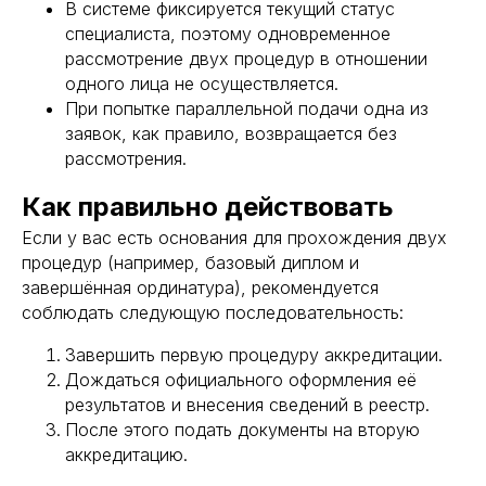
В системе фиксируется текущий статус
специалиста, поэтому одновременное
рассмотрение двух процедур в отношении
одного лица не осуществляется.
При попытке параллельной подачи одна из
заявок, как правило, возвращается без
рассмотрения.
Международный центр медицинского
и фармацевтического образования
Как правильно действовать
Если у вас есть основания для прохождения двух
8 800 444 10 82
процедур (например, базовый диплом и
завершённая ординатура), рекомендуется
соблюдать следующую последовательность:
ИНН/КПП 9702021368/770201001
Завершить первую процедуру аккредитации.
ОГРН 1207700292690
Дождаться официального оформления её
Проверить лицензию
результатов и внесения сведений в реестр.
После этого подать документы на вторую
аккредитацию.
Юридический адрес: 107031, г.Москва, вн.тер.г.
Муниципальный Округ Мещанский, ул Кузнецкий