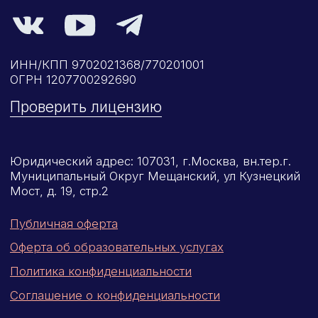
Категория «под ключ»
Сопровождение первичной
специализированной аккредитации
Подготовка документов
Прохождение тестов по клиническим
рекомендациям на портале НМО
Новые курсы
Молекулярная нутрициология
Детская нутрициология
Эндокринология
Неврология
О нашем центре
Контакты
Отзывы
Способы оплаты
Основные сведения
Структура и органы
управления
Общество с Ограниченной Ответственностью
«Международный Центр Медицинского