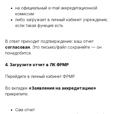
на официальный e-mail аккредитационной
комиссии
либо загружает в личный кабинет учреждения,
если такая функция есть
В ответ приходит подтверждение: ваш отчет
согласован
. Это письмо/файл сохраняйте — он
понадобится.
4. Загрузите отчет в ЛК ФРМР
Перейдите в личный кабинет ФРМР
Во вкладке
«Заявления на аккредитацию»
Международный центр медицинского
и фармацевтического образования
прикрепите:
8 800 444 10 82
Сам отчет