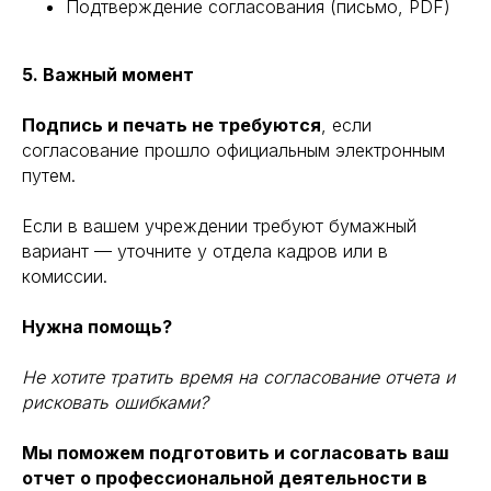
Подтверждение согласования (письмо, PDF)
ИНН/КПП 9702021368/770201001
5. Важный момент
ОГРН 1207700292690
Проверить лицензию
Подпись и печать не требуются
, если
согласование прошло официальным электронным
Юридический адрес: 107031, г.Москва, вн.тер.г.
путем.
Муниципальный Округ Мещанский, ул Кузнецкий
Мост, д. 19, стр.2
Если в вашем учреждении требуют бумажный
Публичная оферта
вариант — уточните у отдела кадров или в
Оферта об образовательных услугах
комиссии.
Политика конфиденциальности
Соглашение о конфиденциальности
Нужна помощь?
info@kursmedik.ru
©2026 ООО «МЦ МФО» МОСКВА
Не хотите тратить время на согласование отчета и
рисковать ошибками?
Повышение квалификации
С высшим образованием
Мы поможем подготовить и согласовать ваш
Со средним образованием
отчет о профессиональной деятельности в
Для биологов