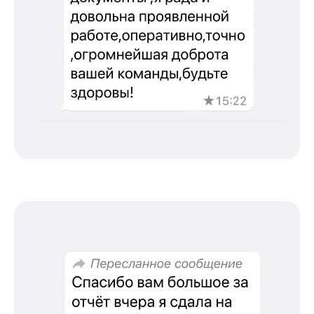
Мост, д. 19, стр.2
Оферта
Политика конфиденциальности
Соглашение о конфиденциальности
info@kursmedik.ru
©2026 ООО «МЦ МФО» МОСКВА
Повышение квалификации
С высшим образованием
Со средним образованием
Для биологов
Для фармацевтов
Профессиональная подготовка
С высшим образованием
Со средним образованием
Аккредитация
Периодическая аккредитация «под ключ»