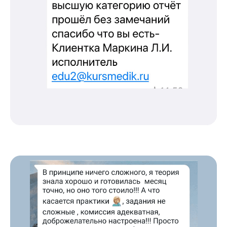
Категория «под ключ»
Сопровождение первичной
специализированной аккредитации
Подготовка документов
Прохождение тестов по клиническим
рекомендациям на портале НМО
Новые курсы
Молекулярная нутрициология
Детская нутрициология
Эндокринология
Неврология
О нашем центре
Контакты
Отзывы
Способы оплаты
Основные сведения
Структура и органы
управления
Общество с Ограниченной Ответственностью