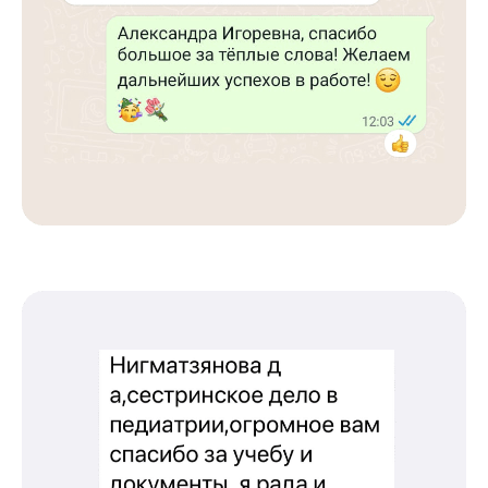
Международный центр медицинского
и фармацевтического образования
8 800 444 10 82
ИНН/КПП 9702021368/770201001
ОГРН 1207700292690
Проверить лицензию
Юридический адрес: 107031, г.Москва, вн.тер.г.
Муниципальный Округ Мещанский, ул Кузнецкий