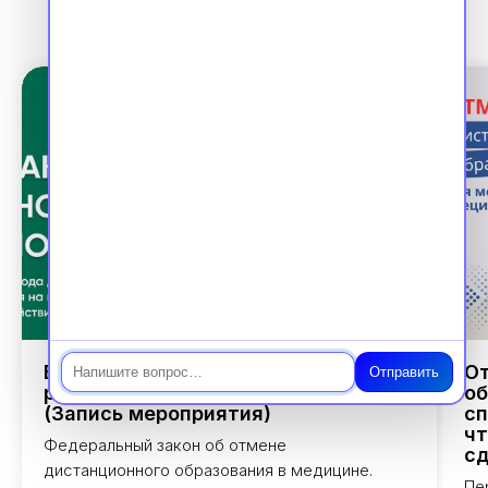
Чат
Ваша аккредитация в 2026 г.: Новый
От
Отправить
регламент, 100% подготовка
об
(Запись мероприятия)
сп
чт
Федеральный закон об отмене
сд
дистанционного образования в медицине.
Пе