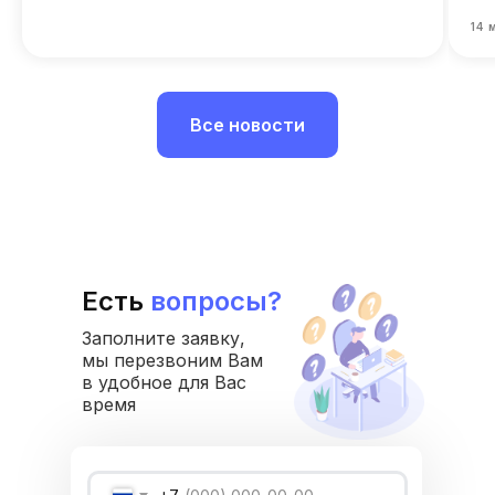
Структура и органы
14 
управления
Общество с Ограниченной Ответственностью
«Международный Центр Медицинского
и Фармацевтического Образования»
Все новости
Есть
вопросы?
Заполните заявку,
мы перезвоним Вам
в удобное для Вас
время