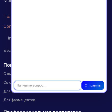
необходимый для успешной адаптации к стремительно
меняющимся требованиям медицинской сферы и новым
технологиям. Этот путь начинается с осознанного
выбора новой специализации, которая должна не только
соответствовать интересам врача, но и отвечать
актуальным потребностям рынка здравоохранения.
Первым этапом становится разработка индивидуальной
образовательной программы, включающей в себя
разнообразные модули, охватывающие как
теоретические основы, так и практические навыки в
новой области. Важно учитывать не только текущие
Чат
тренды, но и перспективы развития выбранной
специальности, что позволит врачу оставаться
конкурентоспособным.
Отправить
Следующим шагом является участие в
специализированных курсах и семинарах, которые
углубляют знания и помогают применять их на практике.