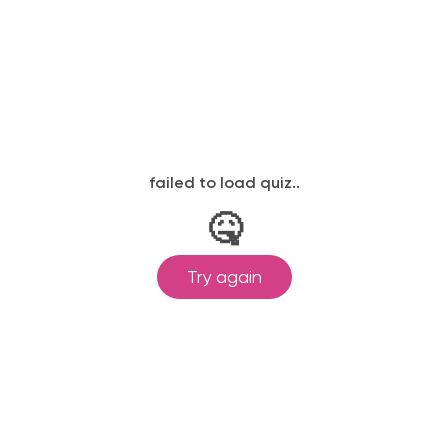
Международный центр медицинского
и фармацевтического образования
8 800 444 10 82
ИНН/КПП 9702021368/770201001
ОГРН 1207700292690
Проверить лицензию