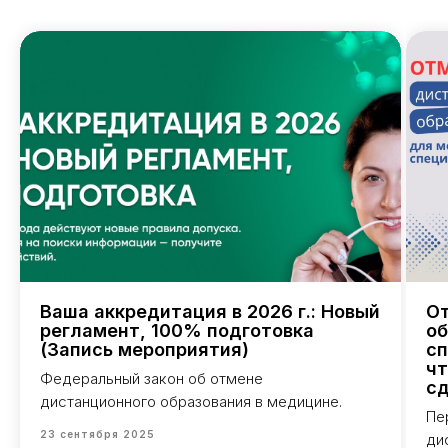
Аккредитация
Периодическая аккредитация «под ключ»
Категория «под ключ»
Сопровождение первичной
специализированной аккредитации
Подготовка документов
Прохождение тестов по клиническим
рекомендациям на портале НМО
Новые курсы
Молекулярная нутрициология
Детская нутрициология
Эндокринология
Ваша аккредитация в 2026 г.: Новый
От
Неврология
регламент, 100% подготовка
об
О нашем центре
(Запись мероприятия)
сп
чт
Контакты
Федеральный закон об отмене
сд
дистанционного образования в медицине.
Отзывы
Пе
Способы оплаты
23 сентября 2025
ди
Основные сведения