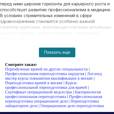
перед ними широкие горизонты для карьерного роста и
способствует развитию профессионализма в медицине.
В условиях стремительных изменений в сфере
здравоохранения становится особенно важной
стратегия адаптации, включающая освоение актуальных
знаний и навыков, соответствующих современным
требованиям.
Образование играет ключевую роль в этой стратегии.
Показать еще
Переход к новой специальности требует не только
повышения квалификации, но и готовности к изменениям.
Смотрите также:
Врачи, осваивающие новые направления и технологии,
Переобучение врачей на другие специальности
|
становятся более универсальными и востребованными
Профессиональная переподготовка хирургия
|
Логопед
мастер курсы повышения квалификации в москве
|
на рынке труда, что особенно актуально в условиях
Переподготовка врачей в москве
|
Курсы
нехватки кадров в определённых областях медицины.
профессиональной переподготовки для врачей
|
Сертификат операционной медсестры
|
Бактериология
профессиональная переподготовка
|
Профессиональная
Развитие навыков в смежных сферах позволяет
переподготовка операционное дело
|
Переподготовка
расширять профессиональные горизонты и
лабораторное дело
|
Операционное дело переподготовка
реализовывать потенциал в новых ролях. Гибкость