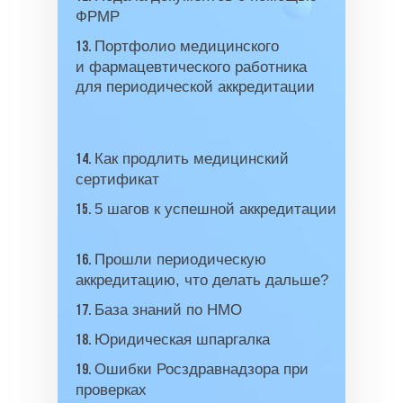
ФРМР
Портфолио медицинского
13.
и фармацевтического работника
для периодической аккредитации
Как продлить медицинский
14.
сертификат
5 шагов к успешной аккредитации
15.
Прошли периодическую
16.
аккредитацию, что делать дальше?
База знаний по НМО
17.
Юридическая шпаргалка
18.
Международный центр медицинского
Ошибки Росздравнадзора при
19.
и фармацевтического образования
проверках