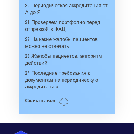
8 800 444 10 82
Периодическая аккредитация от
20.
А до Я
Проверяем портфолио перед
21.
отправкой в ФАЦ
ИНН/КПП 9702021368/770201001
ОГРН 1207700292690
На какие жалобы пациентов
22.
Проверить лицензию
можно не отвечать
Жалобы пациентов, алгоритм
23.
Юридический адрес: 107031, г.Москва, вн.тер.г.
действий
Муниципальный Округ Мещанский, ул Кузнецкий
Мост, д. 19, стр.2
Последние требования к
24.
документам на периодическую
Оферта
Политика конфиденциальности
аккредитацию
Соглашение о конфиденциальности
Скачать всё
info@kursmedik.ru
©2026 ООО «МЦ МФО» МОСКВА
Повышение квалификации
С высшим образованием