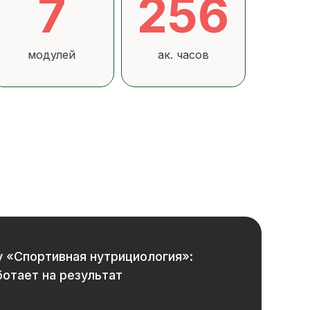
7
256
модулей
ак. часов
сегодня!
у «Спортивная нутрициология»:
ботает на результат