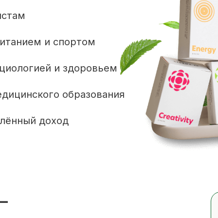
истам
питанием и спортом
ициологией и здоровьем
едицинского образования
алённый доход
—