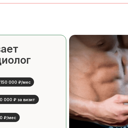
вает
циолог
150 000 ₽/мес
0 000 ₽ за визит
0 ₽/мес