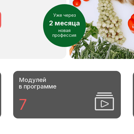
Уже через
2 месяца
новая
профессия
Модулей
в программе
7