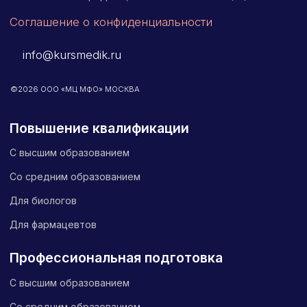
Периодическая аккредитация «под ключ»
Категория «под ключ»
Сопровождение первичной
специализированной аккредитации
Подготовка документов
Прохождение тестов по клиническим
рекомендациям на портале НМО
Новые курсы
Молекулярная нутрициология
Детская нутрициология
Эндокринология
Неврология
О нашем центре
Контакты
Отзывы
Способы оплаты
Основные сведения
Структура и органы
управления
Общество с Ограниченной Ответственностью