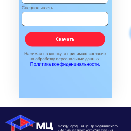
Специальность
Скачать
Нажимая на кнопку, я принимаю согласие
Международный центр медицинского
и фармацевтического образования
на обработку персональных данных.
Политика конфиденциальности.
8 800 444 10 82
ИНН/КПП 9702021368/770201001
ОГРН 1207700292690
Проверить лицензию
Юридический адрес: 107031, г.Москва, вн.тер.г.
Муниципальный Округ Мещанский, ул Кузнецкий