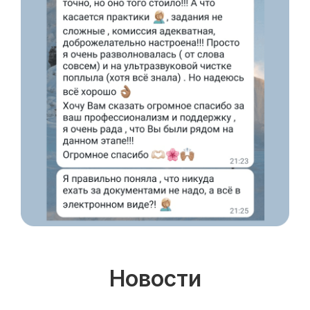
Со средним образованием
Для биологов
Для фармацевтов
Профессиональная подготовка
С высшим образованием
Со средним образованием
Аккредитация
Периодическая аккредитация «под ключ»
Категория «под ключ»
Сопровождение первичной
специализированной аккредитации
Подготовка документов
Прохождение тестов по клиническим
рекомендациям на портале НМО
Новые курсы
Новости
Молекулярная нутрициология
Детская нутрициология
Эндокринология