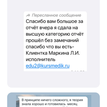
ИНН/КПП 9702021368/770201001
ОГРН 1207700292690
Проверить лицензию
Юридический адрес: 107031, г.Москва, вн.тер.г.
Муниципальный Округ Мещанский, ул Кузнецкий
Мост, д. 19, стр.2
Оферта
Политика конфиденциальности
Соглашение о конфиденциальности
info@kursmedik.ru
©2026 ООО «МЦ МФО» МОСКВА
Повышение квалификации
С высшим образованием