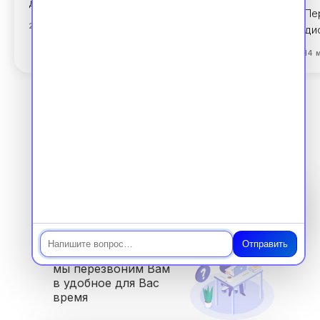
дистанционного образования в медицине.
Пе
23 сентября 2025
ди
14 
Все новости
Чат
Есть
вопросы?
Отправить
Заполните заявку,
мы перезвоним Вам
в удобное для Вас
время