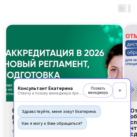
Неврология
О нашем центре
Контакты
Отзывы
Способы оплаты
Основные сведения
Структура и органы
управления
Общество с Ограниченной Ответственностью
«Международный Центр Медицинского
и Фармацевтического Образования»
Консультант Екатерина
Позвать
✕
менеджера
Отвечу и позову менеджера при необходимости
Ваша аккредитация в 2026 г.: Новый
От
Здравствуйте, меня зовут Екатерина.
регламент, 100% подготовка
об
(Запись мероприятия)
сп
Как я могу к Вам обращаться?
чт
Федеральный закон об отмене
сд