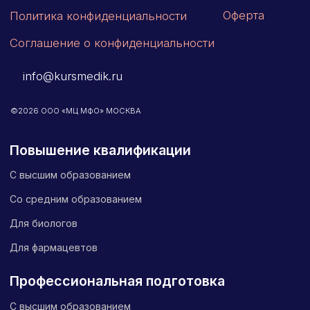
Периодическая аккредитация «под ключ»
Категория «под ключ»
Сопровождение первичной
специализированной аккредитации
Подготовка документов
Прохождение тестов по клиническим
рекомендациям на портале НМО
Новые курсы
Молекулярная нутрициология
Детская нутрициология
Эндокринология
Неврология
О нашем центре
Контакты
Отзывы
Способы оплаты
Основные сведения
Структура и органы