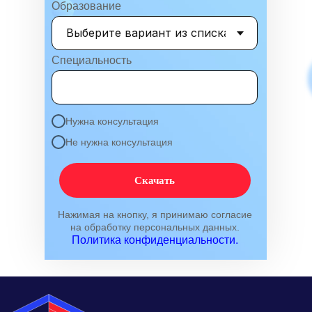
Образование
Специальность
Нужна консультация
Не нужна консультация
Международный центр медицинского
и фармацевтического образования
Скачать
8 800 444 10 82
Нажимая на кнопку, я принимаю согласие
на обработку персональных данных.
Политика конфиденциальности.
ИНН/КПП 9702021368/770201001
ОГРН 1207700292690
Проверить лицензию