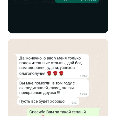
Эндокринология
Неврология
О нашем центре
Контакты
Отзывы
Способы оплаты
Основные сведения
Структура и органы
управления
Общество с Ограниченной Ответственностью
«Международный Центр Медицинского
и Фармацевтического Образования»