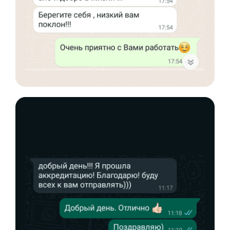
Со средним образованием
Для биологов
Для фармацевтов
Профессиональная подготовка
С высшим образованием
Со средним образованием
Аккредитация
Периодическая аккредитация «под ключ»
Категория «под ключ»
Сопровождение первичной
специализированной аккредитации
Подготовка документов
Прохождение тестов по клиническим
рекомендациям на портале НМО
Новые курсы
Молекулярная нутрициология
Детская нутрициология