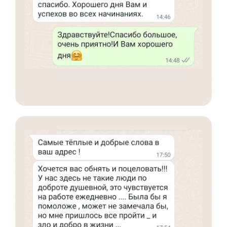
8 800 444 10 82
ИНН/КПП 9702021368/770201001
ОГРН 1207700292690
Проверить лицензию
Юридический адрес: 107031, г.Москва, вн.тер.г.
Муниципальный Округ Мещанский, ул Кузнецкий
Мост, д. 19, стр.2
Публичная оферта
Оферта об образовательных услугах
Политика конфиденциальности
Соглашение о конфиденциальности
info@kursmedik.ru
©2026 ООО «МЦ МФО» МОСКВА
Повышение квалификации
С высшим образованием