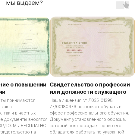
мы выдаем?
ние о повышении
Свидетельство о профессии
ии
или должности служащего
нты принимаются
Наша лицензия № Л035-01298-
 как в
77/00180676 позволяет обучать в
, так и в частных
сфере профессионального обучения.
се документы вносятся
Документ установленного образца,
 ФРДО. Мы БЕСПЛАТНО
который подтверждает право его
свидетельство на
обладателя работать по указанной