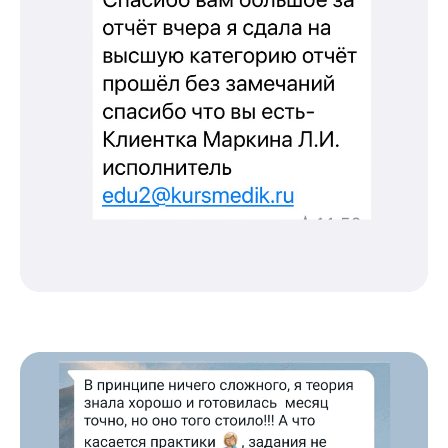
Периодическая аккредитация «под ключ»
Категория «под ключ»
Сопровождение первичной
специализированной аккредитации
Подготовка документов
Прохождение тестов по клиническим
рекомендациям на портале НМО
Новые курсы
Молекулярная нутрициология
Детская нутрициология
Эндокринология
Неврология
О нашем центре
Контакты
Отзывы
Способы оплаты
Основные сведения
Структура и органы
управления