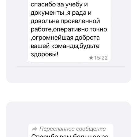
Муниципальный Округ Мещанский, ул Кузнецкий
Мост, д. 19, стр.2
Оферта
Политика конфиденциальности
Соглашение о конфиденциальности
info@kursmedik.ru
©2026 ООО «МЦ МФО» МОСКВА
Повышение квалификации
С высшим образованием
Со средним образованием
Для биологов
Для фармацевтов
Профессиональная подготовка
С высшим образованием
Со средним образованием
Аккредитация