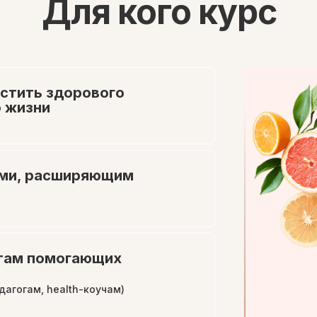
Для кого курс
стить здорового
о жизни
ьми, расширяющим
стам помогающих
дагогам, health-коучам)