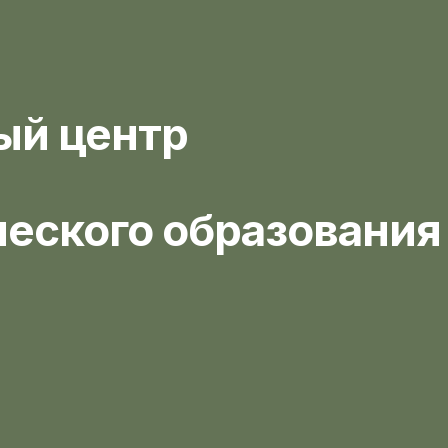
й центр
еского образования
ицинский персонал
в медицинской сферы прошли наши курсы
обрены Минздравом