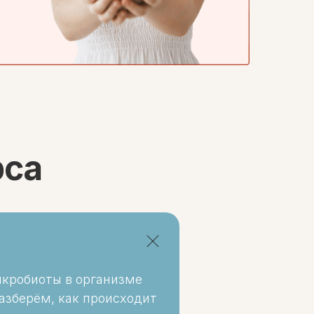
рса
икробиоты в организме
азберём, как происходит