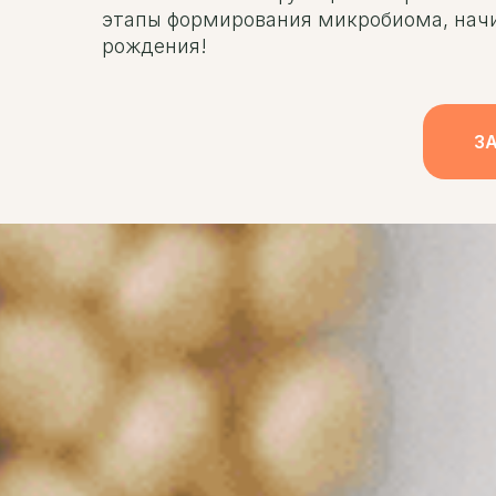
этапы формирования микробиома, начи
рождения!
З