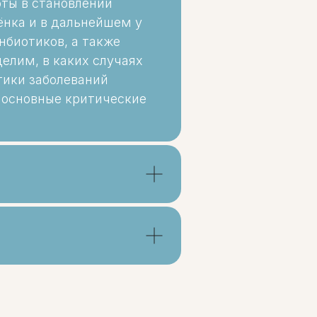
оты в становлении
ёнка и в дальнейшем у
нбиотиков, а также
елим, в каких случаях
тики заболеваний
 основные критические