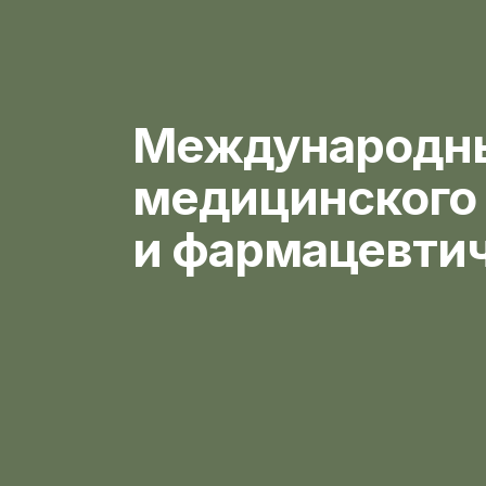
Международны
медицинского
и фармацевтич
Более 11 лет обучаем мед
Более 50000 специалисто
2000 наших программ од