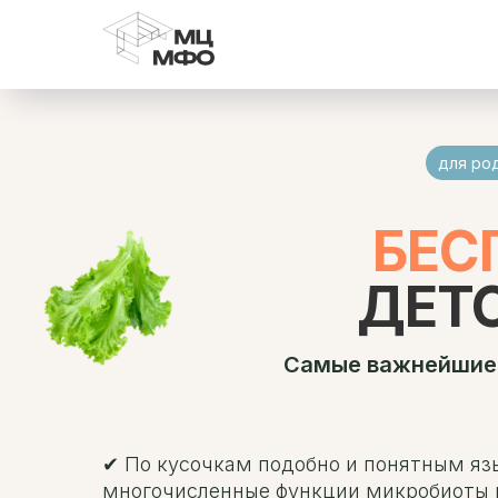
для ро
БЕС
ДЕТ
Самые важнейшие 
✔ По кусочкам подобно и понятным я
многочисленные функции микробиоты в