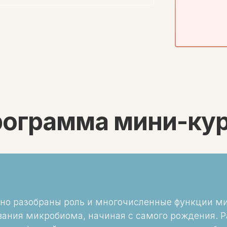
ограмма мини-ку
бно разобраны роль и многочисленные функции м
вания микробиома, начиная с самого рождения. Р