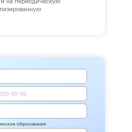
ти на периодическую
ализированную
цинское образование