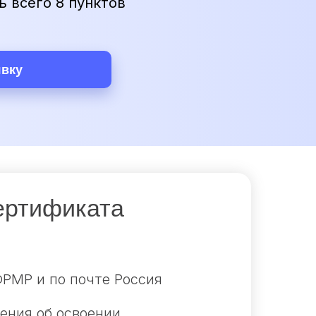
ь всего 8 пунктов
явку
ертификата
РМР и по почте Россия
ения об освоении