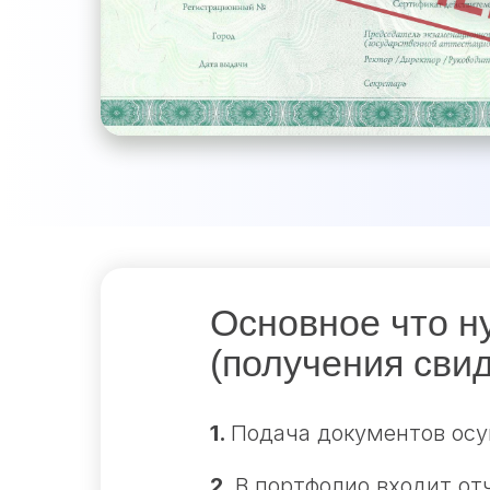
Основное что н
(получения сви
1.
Подача документов осу
2.
В портфолио входит от