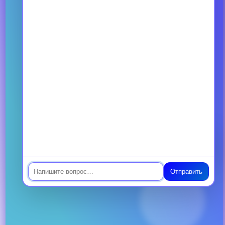
Страница не найдена
Страница, на которую вы хотели
перейти, сейчас недоступна
Вернуться на главную
Чат
Отправить