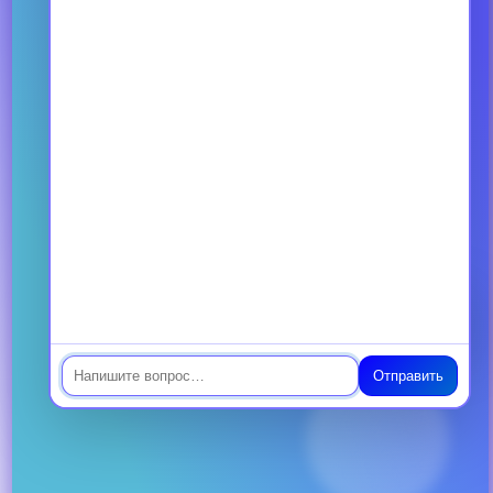
Страница не найдена
Страница, на которую вы хотели
перейти, сейчас недоступна
Вернуться на главную
Чат
Отправить