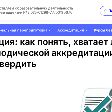
твляем образовательную деятельность
⚆ П
ове лицензии № Л035-01298-77/00180676
нальная переподготовка
Аккредитация
Курсы бе
ия: как понять, хватает
иодической аккредитации
твердить