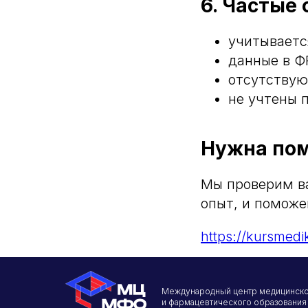
6. Частые
учитываетс
данные в Ф
отсутству
не учтены 
Нужна пом
Мы проверим в
опыт, и поможе
https://kursmedi
Международный центр медицинск
и фармацевтического образования