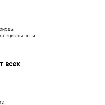
ериоды
 специальности
т всех
ти,