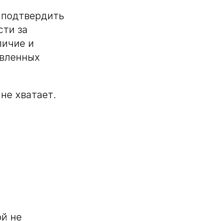
 подтвердить
сти за
личие и
авленных
не хватает.
ой не