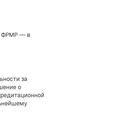
К ФРМР — в
ьности за
шение о
кредитационной
льнейшему