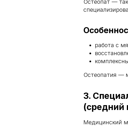
Остеопат — та
специализирова
Особеннос
работа с м
восстановл
комплексны
Остеопатия — 
3. Специ
(средний
Медицинский м