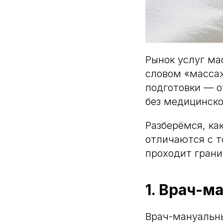
Рынок услуг ма
словом «массаж
подготовки — о
без медицинско
Разберёмся, ка
отличаются с т
проходит гран
1. Врач-м
Врач-мануальн