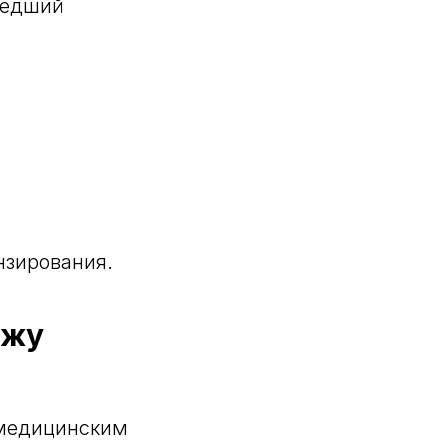
шедший
нзирования.
ажу
 медицинским