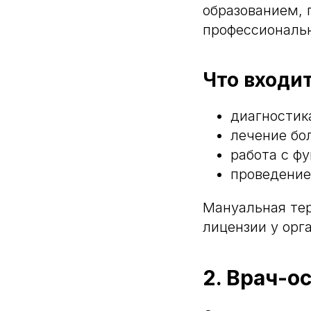
образованием,
профессиональн
Что входит
диагностик
лечение бо
работа с ф
проведение
Мануальная тер
лицензии у орг
2. Врач-о