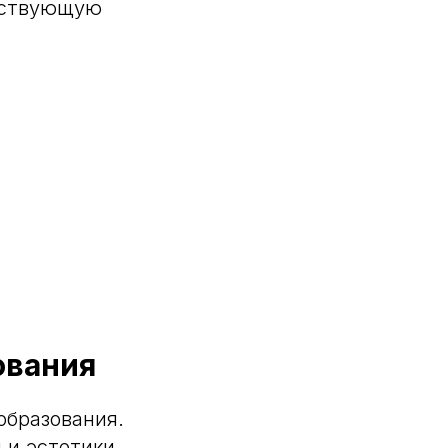
тствующую
ования
образования.
 и эстетики.