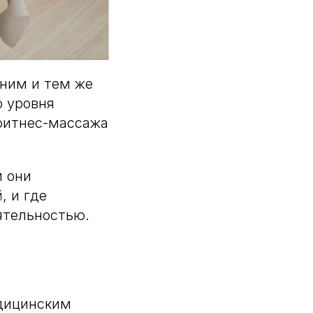
дним и тем же
о уровня
 фитнес-массажа
м они
, и где
ятельностью.
дицинским