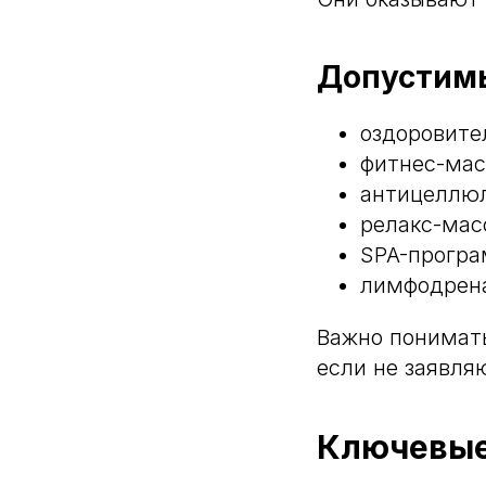
Допустимы
оздоровите
фитнес-мас
антицеллю
релакс-мас
SPA-прогр
лимфодрена
Важно понимать
если не заявля
Ключевые