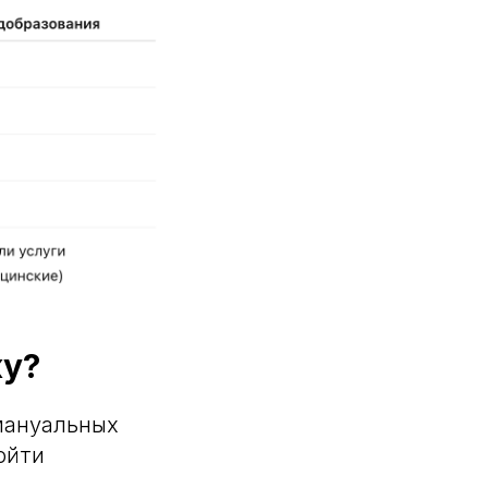
ку?
мануальных
ойти