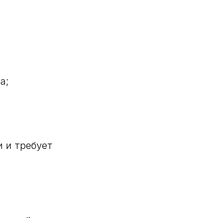
а;
 и требует