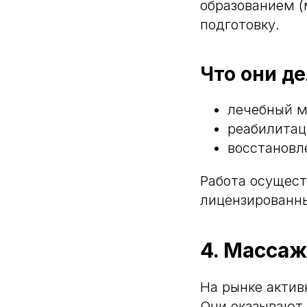
образованием 
подготовку.
Что они д
лечебный м
реабилитац
восстановл
Работа осущест
лицензированны
4. Массаж
На рынке актив
Они оказывают 