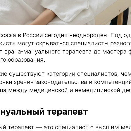
ссажа в России сегодня неоднороден. Под о
ист» могут скрываться специалисты разног
т врача-мануального терапевта до мастера
го образования.
кие существуют категории специалистов, че
очки зрения законодательства и компетенций
ица между медицинской и немедицинской де
ануальный терапевт
ый терапевт — это специалист с высшим ме